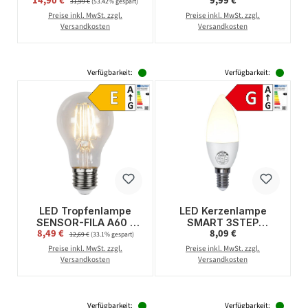
14,90 €
9,99 €
Komplettset 10W High
raumfüllender LED
31,99 €
(53.42% gespart)
Power Longlife
Partyeffekt | mit
Preise inkl. MwSt. zzgl.
Preise inkl. MwSt. zzgl.
Bruchsicher
Fernbedienung
Versandkosten
Versandkosten
SATISFIRE®
Verfügbarkeit:
Verfügbarkeit:
LED Tropfenlampe
LED Kerzenlampe
SENSOR-FILA A60 -
SMART 3STEP
Verkaufspreis:
Regulärer Preis:
8,49 €
Regulärer Preis:
8,09 €
E27 - 7W - warmweiss
DIMMING - C37 - E14 -
12,69 €
(33.1% gespart)
2700K - 800lm - klar
5W - WW 2700K -
Preise inkl. MwSt. zzgl.
Preise inkl. MwSt. zzgl.
360lm
Versandkosten
Versandkosten
Verfügbarkeit:
Verfügbarkeit: