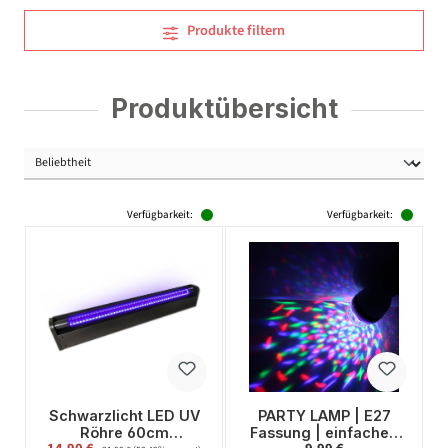
Produkte filtern
Produktübersicht
Verfügbarkeit:
Verfügbarkeit:
Schwarzlicht LED UV
PARTY LAMP | E27
Röhre 60cm
Fassung | einfacher,
Verkaufspreis:
Regulärer Preis:
Regulärer Preis: