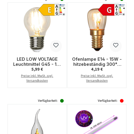
LED LOW VOLTAGE
Ofenlampe E14 - 15W -
Leuchtmittel G45 - 12-
hitzebeständig 300°C
Regulärer Preis:
Regulärer Preis:
5,99 €
4,19 €
24V - E27 - 2W -
- dimmbar - WW
warmweiss 2700K -
2700K - 80lm
Preise inkl. MwSt. zzgl.
Preise inkl. MwSt. zzgl.
250lm
Versandkosten
Versandkosten
Verfügbarkeit:
Verfügbarkeit: