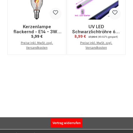
Kerzenlampe
UV LED
flackernd - E14 - 3W -
Schwarzlichtröhre 60-
Regulärer Preis:
Verkaufspreis:
5,99 €
8,99 €
Regulärer Preis:
Effektleuchtmittel
CB 10W- T8 -
17,95 €
(49.92% gespart)
konventioneller Ballast
Preise inkl. MwSt. zzgl.
Preise inkl. MwSt. zzgl.
Versandkosten
Versandkosten
Vertrag widerrufen