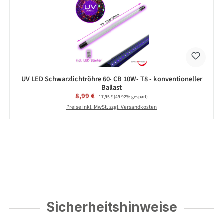
UV LED Schwarzlichtröhre 60- CB 10W- T8 - konventioneller
Ballast
Verkaufspreis:
8,99 €
Regulärer Preis:
17,95 €
(49.92% gespart)
Preise inkl. MwSt. zzgl. Versandkosten
Sicherheitshinweise