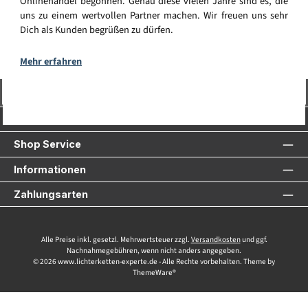
Onlinehandel begonnen. Genau diese vielen Jahre sind es, die
uns zu einem wertvollen Partner machen. Wir freuen uns sehr
Dich als Kunden begrüßen zu dürfen.
Mehr erfahren
Vertrag widerrufen
Service-Hotline
Shop Service
Informationen
Zahlungsarten
Alle Preise inkl. gesetzl. Mehrwertsteuer zzgl.
Versandkosten
und ggf.
Nachnahmegebühren, wenn nicht anders angegeben.
© 2026 www.lichterketten-experte.de - Alle Rechte vorbehalten. Theme by
ThemeWare®