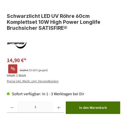
Schwarzlicht LED UV Röhre 60cm
Komplettset 10W High Power Longlife
Bruchsicher SATISFIRE®
14,90 €*
%
31,99 €
(53.42% gespart)
Inhalt:
1 Stück
Preise inkl. MwSt. zzgl. Versandkosten
Sofort verfügbar: In 1 - 3 Werktagen bei Dir
Produkt Anzahl: Gib den gewünschten Wert ein oder benutze die Schaltflächen um die Anzahl zu erhöhen ode
In den Warenkorb