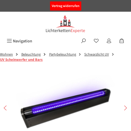
alt springen
Vertrag widerrufen
Navigation
Wohnen
Beleuchtung
Partybeleuchtung
Schwarzlicht UV
UV Scheinwerfer und Bars
Bildergalerie überspringen