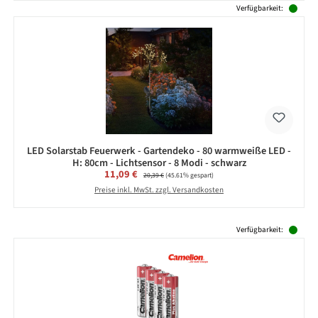
Verfügbarkeit:
LED Solarstab Feuerwerk - Gartendeko - 80 warmweiße LED -
H: 80cm - Lichtsensor - 8 Modi - schwarz
Verkaufspreis:
11,09 €
Regulärer Preis:
20,39 €
(45.61% gespart)
Preise inkl. MwSt. zzgl. Versandkosten
Produktgalerie überspringen
Verfügbarkeit: