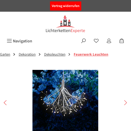
alt springen
Vertrag widerrufen
Navigation
Garten
Dekoration
Dekoleuchten
Feuerwerk Leuchten
Bildergalerie überspringen