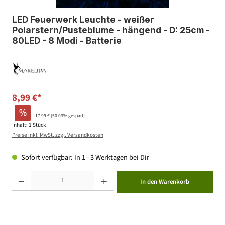
LED Feuerwerk Leuchte - weißer
Polarstern/Pusteblume - hängend - D: 25cm -
80LED - 8 Modi - Batterie
8,99 €*
%
17,99 €
(50.03% gespart)
Inhalt:
1 Stück
Preise inkl. MwSt. zzgl. Versandkosten
Sofort verfügbar: In 1 - 3 Werktagen bei Dir
Produkt Anzahl: Gib den gewünschten Wert ein oder benutze die Schaltflächen um die Anzahl zu erhöhen ode
In den Warenkorb