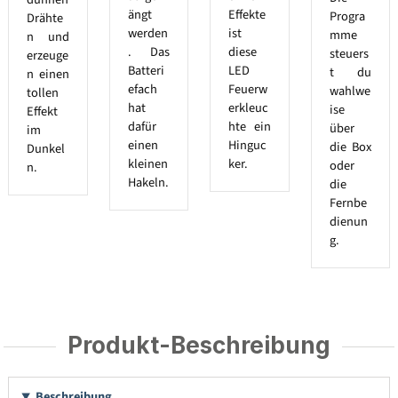
ängt
Effekte
Progra
Drähte
werden
ist
mme
n und
. Das
diese
steuers
erzeuge
Batteri
LED
t du
n einen
efach
Feuerw
wahlwe
tollen
hat
erkleuc
ise
Effekt
dafür
hte ein
über
im
einen
Hinguc
die Box
Dunkel
kleinen
ker.
oder
n.
Hakeln.
die
Fernbe
dienun
g.
Produkt-Beschreibung
Beschreibung