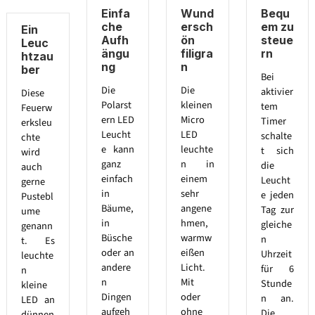
Einfa
Wund
Bequ
che
ersch
em zu
Ein
Aufh
ön
steue
Leuc
ängu
filigra
rn
htzau
ng
n
ber
Bei
Die
Die
aktivier
Diese
Polarst
kleinen
tem
Feuerw
ern LED
Micro
Timer
erksleu
Leucht
LED
schalte
chte
e kann
leuchte
t sich
wird
ganz
n in
die
auch
einfach
einem
Leucht
gerne
in
sehr
e jeden
Pustebl
Bäume,
angene
Tag zur
ume
in
hmen,
gleiche
genann
Büsche
warmw
n
t. Es
oder an
eißen
Uhrzeit
leuchte
andere
Licht.
für 6
n
n
Mit
Stunde
kleine
Dingen
oder
n an.
LED an
aufgeh
ohne
Die
dünnen