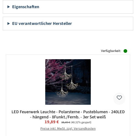
Eigenschaften
EU verantwortlicher Hersteller
Produktgalerie überspringen
Verfügbarkeit:
LED Feuerwerk Leuchte - Polarsterne - Pusteblumen - 240LED
- hängend - 8Funkt./Fernb. - 3er Set weiß
Verkaufspreis:
19,89 €
Regulärer Preis:
38,49 €
(48.32% gespart)
Preise inkl. MwSt. zzgl. Versandkosten