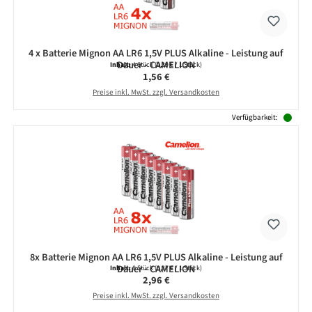
4 x Batterie Mignon AA LR6 1,5V PLUS Alkaline - Leistung auf
Dauer - CAMELION
Inhalt:
4 Stück
(0,39 € / 1 Stück)
Regulärer Preis:
1,56 €
Preise inkl. MwSt. zzgl. Versandkosten
Verfügbarkeit:
8x Batterie Mignon AA LR6 1,5V PLUS Alkaline - Leistung auf
Dauer - CAMELION
Inhalt:
8 Stück
(0,37 € / 1 Stück)
Regulärer Preis:
2,96 €
Preise inkl. MwSt. zzgl. Versandkosten