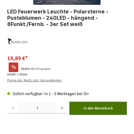
LED Feuerwerk Leuchte - Polarsterne -
Pusteblumen - 240LED - hängend -
8Funkt./Fernb. - 3er Set weiß
19,89 €*
%
38,49 €
(48.32% gespart)
Inhalt:
1 Stück
Preise inkl. MwSt. zzgl. Versandkosten
Sofort verfügbar: In 1 - 3 Werktagen bei Dir
Produkt Anzahl: Gib den gewünschten Wert ein oder benutze die Schaltflächen um die Anzahl zu erhöhen ode
In den Warenkorb