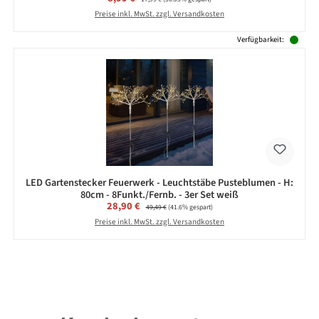
Preise inkl. MwSt. zzgl. Versandkosten
Verfügbarkeit:
LED Gartenstecker Feuerwerk - Leuchtstäbe Pusteblumen - H:
80cm - 8Funkt./Fernb. - 3er Set weiß
Verkaufspreis:
28,90 €
Regulärer Preis:
49,49 €
(41.6% gespart)
Preise inkl. MwSt. zzgl. Versandkosten