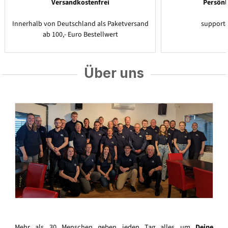
Versandkostenfrei
Persönl
Innerhalb von Deutschland als Paketversand
support
ab 100,- Euro Bestellwert
Über uns
Mehr als 30 Menschen geben jeden Tag alles um
Deine