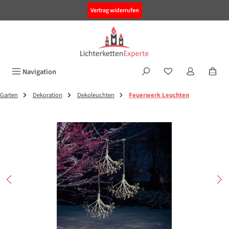
alt springen
Vertrag widerrufen
Navigation
Garten
Dekoration
Dekoleuchten
Feuerwerk Leuchten
Bildergalerie überspringen