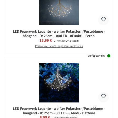
LED Feuerwerk Leuchte - weißer Polarstern/Pusteblume -
hängend - D: 25cm - 100LED - 8Funkt. - Fernb.
Verkaufspreis:
13,69 €
Regulärer Preis:
27,49 €
(50.2% gespart)
Preise inkl. MwSt. zzgl. Versandkosten
Verfügbarkeit:
LED Feuerwerk Leuchte - weißer Polarstern/Pusteblume -
hängend - D: 25cm - 80LED - 8 Modi - Batterie
Verkaufspreis:
8,99 €
Regulärer Preis:
17,99 €
(50.03% gespart)