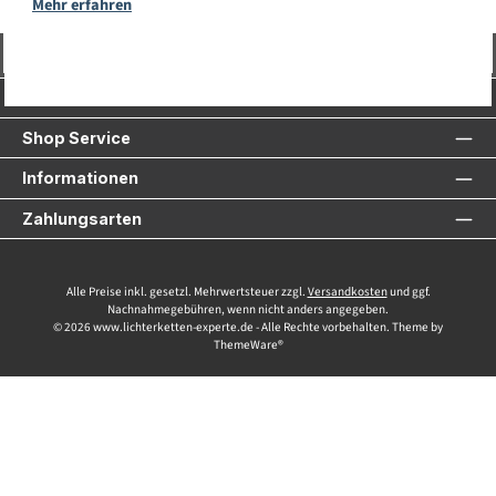
Mehr erfahren
Vertrag widerrufen
Service-Hotline
Shop Service
Informationen
Zahlungsarten
Alle Preise inkl. gesetzl. Mehrwertsteuer zzgl.
Versandkosten
und ggf.
Nachnahmegebühren, wenn nicht anders angegeben.
© 2026 www.lichterketten-experte.de - Alle Rechte vorbehalten. Theme by
ThemeWare®