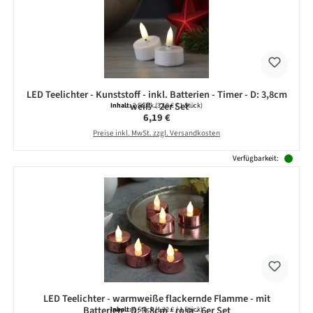
LED Teelichter - Kunststoff - inkl. Batterien - Timer - D: 3,8cm
- weiß - 2er Set
Inhalt:
2 Stück
(3,10 € / 1 Stück)
Regulärer Preis:
6,19 €
Preise inkl. MwSt. zzgl. Versandkosten
Verfügbarkeit:
LED Teelichter - warmweiße flackernde Flamme - mit
Batterien - D: 3,8cm - rosa - 6er Set
Inhalt:
6 Stück
(1,32 € / 1 Stück)