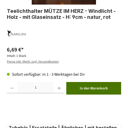
Teelichthalter MÜTZE IM HERZ - Windlicht -
Holz - mit Glaseinsatz - H: 9cm - natur, rot
6,69 €*
Inhalt:
1 Stück
Preise inkl. MwSt. zzgl. Versandkosten
Sofort verfügbar: In 1 - 3 Werktagen bei Dir
Produkt Anzahl: Gib den gewünschten Wert ein oder benutze die Schaltflächen um die Anzahl zu erhöhen ode
In den Warenkorb
Zubehör | Ersatzteile | Ähnliches | mit bestellen