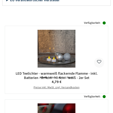
EU verantwortlicher Hersteller
Produktgalerie überspringen
Verfügbarkeit:
LED Teelichter - warmweiß flackernde Flamme - inkl.
Batterien - D: 4cm - H: 4cm - weiß - 2er Set
Inhalt:
2 Stück
(2,40 € / 1 Stück)
Regulärer Preis:
4,79 €
Preise inkl. MwSt. zzgl. Versandkosten
Verfügbarkeit: