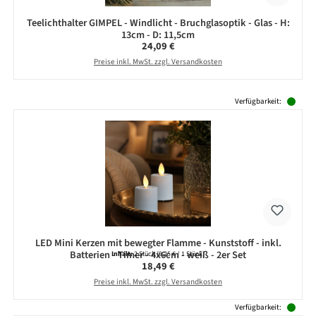
Teelichthalter GIMPEL - Windlicht - Bruchglasoptik - Glas - H:
13cm - D: 11,5cm
Regulärer Preis:
24,09 €
Preise inkl. MwSt. zzgl. Versandkosten
Produktgalerie überspringen
Verfügbarkeit:
LED Mini Kerzen mit bewegter Flamme - Kunststoff - inkl.
Batterien - Timer - 4x6cm - weiß - 2er Set
Inhalt:
2 Stück
(9,25 € / 1 Stück)
Regulärer Preis:
18,49 €
Preise inkl. MwSt. zzgl. Versandkosten
Verfügbarkeit: