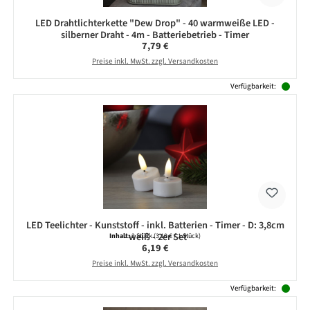
LED Drahtlichterkette "Dew Drop" - 40 warmweiße LED -
silberner Draht - 4m - Batteriebetrieb - Timer
Regulärer Preis:
7,79 €
Preise inkl. MwSt. zzgl. Versandkosten
Verfügbarkeit:
LED Teelichter - Kunststoff - inkl. Batterien - Timer - D: 3,8cm
- weiß - 2er Set
Inhalt:
2 Stück
(3,10 € / 1 Stück)
Regulärer Preis:
6,19 €
Preise inkl. MwSt. zzgl. Versandkosten
Verfügbarkeit: