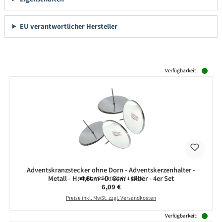
EU verantwortlicher Hersteller
Produktgalerie überspringen
Verfügbarkeit:
Adventskranzstecker ohne Dorn - Adventskerzenhalter -
Metall - H: 4,5cm - D: 8cm - silber - 4er Set
Inhalt:
4 Stück
(1,52 € / 1 Stück)
Regulärer Preis:
6,09 €
Preise inkl. MwSt. zzgl. Versandkosten
Verfügbarkeit: