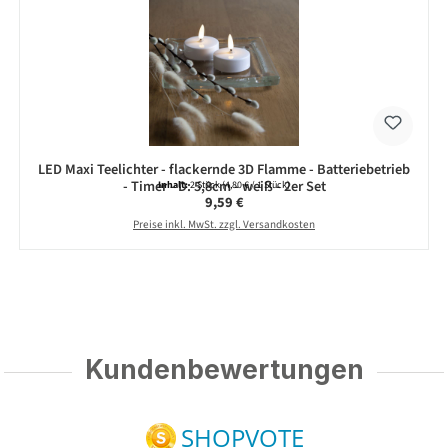
LED Maxi Teelichter - flackernde 3D Flamme - Batteriebetrieb
- Timer - D: 5,8cm - weiß - 2er Set
Inhalt:
2 Stück
(4,80 € / 1 Stück)
Regulärer Preis:
9,59 €
Preise inkl. MwSt. zzgl. Versandkosten
Kundenbewertungen