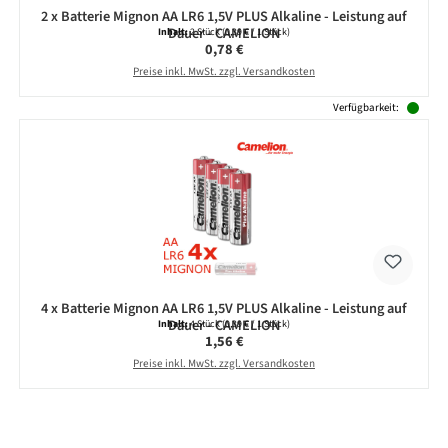
2 x Batterie Mignon AA LR6 1,5V PLUS Alkaline - Leistung auf
Dauer - CAMELION
Inhalt:
2 Stück
(0,39 € / 1 Stück)
Regulärer Preis:
0,78 €
Preise inkl. MwSt. zzgl. Versandkosten
Verfügbarkeit:
4 x Batterie Mignon AA LR6 1,5V PLUS Alkaline - Leistung auf
Dauer - CAMELION
Inhalt:
4 Stück
(0,39 € / 1 Stück)
Regulärer Preis:
1,56 €
Preise inkl. MwSt. zzgl. Versandkosten