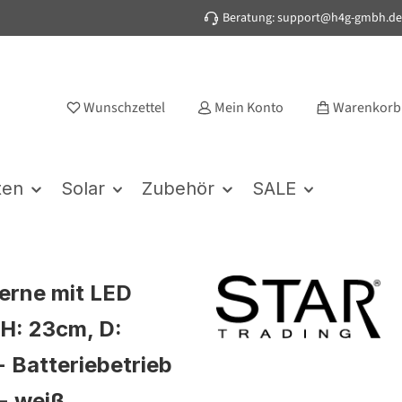
Beratung: support@h4g-gmbh.de
Wunschzettel
Mein Konto
Warenkorb
ten
Solar
Zubehör
SALE
erne mit LED
 H: 23cm, D:
- Batteriebetrieb
 - weiß