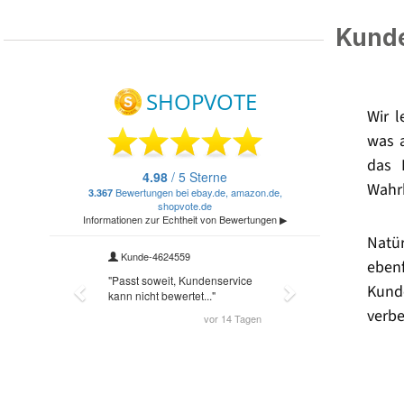
Kunde
Wir 
was 
das 
Wahrh
Natü
eben
Kund
verbe