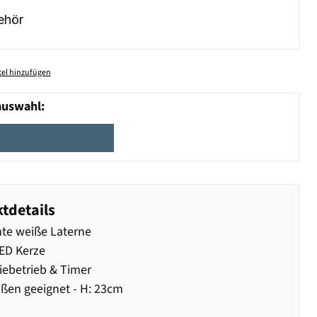
ehör
el hinzufügen
auswahl:
tdetails
te weiße Laterne
LED Kerze
iebetrieb & Timer
ßen geeignet - H: 23cm