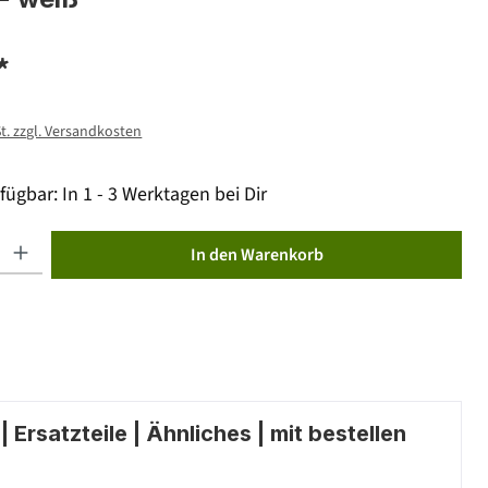
*
St. zzgl. Versandkosten
fügbar: In 1 - 3 Werktagen bei Dir
ib den gewünschten Wert ein oder benutze die Schaltflächen um die Anzahl zu erhöhen od
In den Warenkorb
 Ersatzteile | Ähnliches | mit bestellen