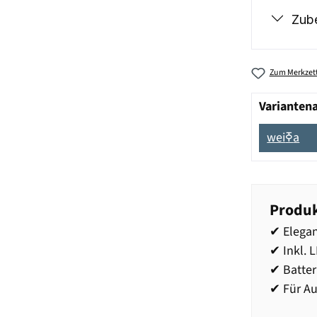
Zub
Zum Merkzett
Varianten
weiߧa
Produk
✔ Elegan
✔ Inkl. 
✔ Batter
✔ Für Au