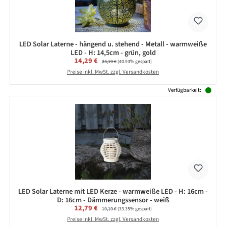
LED Solar Laterne - hängend u. stehend - Metall - warmweiße
LED - H: 14,5cm - grün, gold
Verkaufspreis:
14,29 €
Regulärer Preis:
24,19 €
(40.93% gespart)
Preise inkl. MwSt. zzgl. Versandkosten
Verfügbarkeit:
LED Solar Laterne mit LED Kerze - warmweiße LED - H: 16cm -
D: 16cm - Dämmerungssensor - weiß
Verkaufspreis:
12,79 €
Regulärer Preis:
19,19 €
(33.35% gespart)
Preise inkl. MwSt. zzgl. Versandkosten