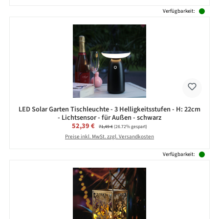
Verfügbarkeit:
LED Solar Garten Tischleuchte - 3 Helligkeitsstufen - H: 22cm
- Lichtsensor - für Außen - schwarz
Verkaufspreis:
52,39 €
Regulärer Preis:
71,49 €
(26.72% gespart)
Preise inkl. MwSt. zzgl. Versandkosten
Verfügbarkeit: