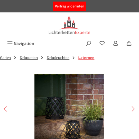
alt springen
Vertrag widerrufen
Navigation
Garten
Dekoration
Dekoleuchten
Laternen
Bildergalerie überspringen