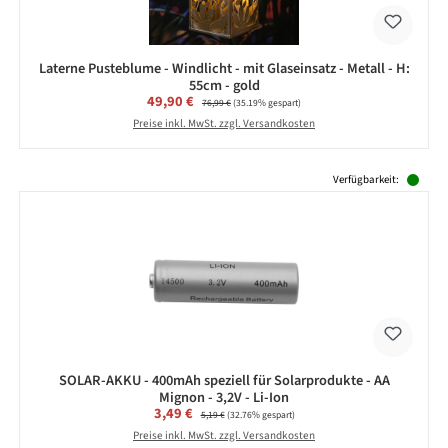
Laterne Pusteblume - Windlicht - mit Glaseinsatz - Metall - H:
55cm - gold
Verkaufspreis:
49,90 €
Regulärer Preis:
76,99 €
(35.19% gespart)
Preise inkl. MwSt. zzgl. Versandkosten
Produktgalerie überspringen
Verfügbarkeit:
SOLAR-AKKU - 400mAh speziell für Solarprodukte - AA
Mignon - 3,2V - Li-Ion
Verkaufspreis:
3,49 €
Regulärer Preis:
5,19 €
(32.76% gespart)
Preise inkl. MwSt. zzgl. Versandkosten