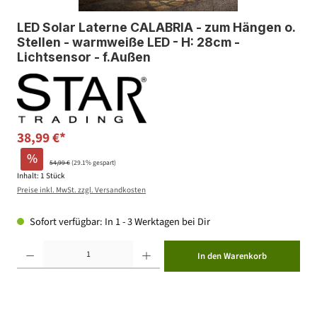
LED Solar Laterne CALABRIA - zum Hängen o.
Stellen - warmweiße LED - H: 28cm -
Lichtsensor - f.Außen
38,99 €*
%
54,99 €
(29.1% gespart)
Inhalt:
1 Stück
Preise inkl. MwSt. zzgl. Versandkosten
Sofort verfügbar: In 1 - 3 Werktagen bei Dir
Produkt Anzahl: Gib den gewünschten Wert ein oder benutze die Schaltflächen um die Anzahl zu erhöhen ode
In den Warenkorb