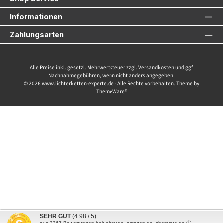
Informationen
Zahlungsarten
Alle Preise inkl. gesetzl. Mehrwertsteuer zzgl.
Versandkosten
und ggf.
Nachnahmegebühren, wenn nicht anders angegeben.
© 2026 www.lichterketten-experte.de - Alle Rechte vorbehalten. Theme by
ThemeWare®
SEHR GUT
(4.98 / 5)
aus
3367
Bewertungen bei: ebay.de, amazon.de, shopvote.de ⓘ