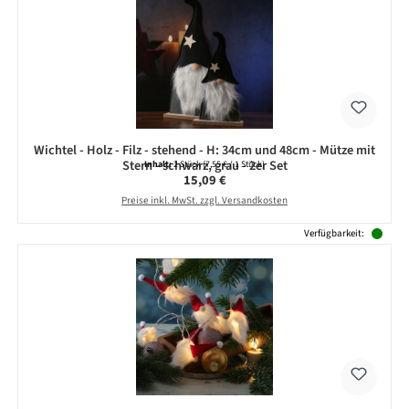
Wichtel - Holz - Filz - stehend - H: 34cm und 48cm - Mütze mit
Stern - schwarz, grau - 2er Set
Inhalt:
2 Stück
(7,55 € / 1 Stück)
Regulärer Preis:
15,09 €
Preise inkl. MwSt. zzgl. Versandkosten
Verfügbarkeit: