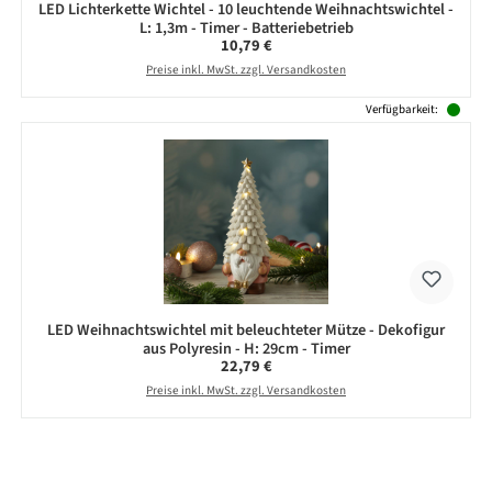
LED Lichterkette Wichtel - 10 leuchtende Weihnachtswichtel -
L: 1,3m - Timer - Batteriebetrieb
Regulärer Preis:
10,79 €
Preise inkl. MwSt. zzgl. Versandkosten
Verfügbarkeit:
LED Weihnachtswichtel mit beleuchteter Mütze - Dekofigur
aus Polyresin - H: 29cm - Timer
Regulärer Preis:
22,79 €
Preise inkl. MwSt. zzgl. Versandkosten