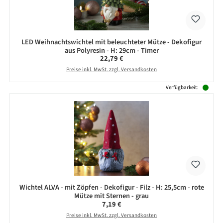
LED Weihnachtswichtel mit beleuchteter Mütze - Dekofigur
aus Polyresin - H: 29cm - Timer
Regulärer Preis:
22,79 €
Preise inkl. MwSt. zzgl. Versandkosten
Verfügbarkeit:
Wichtel ALVA - mit Zöpfen - Dekofigur - Filz - H: 25,5cm - rote
Mütze mit Sternen - grau
Regulärer Preis:
7,19 €
Preise inkl. MwSt. zzgl. Versandkosten