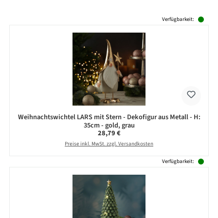
Produktgalerie überspringen
Verfügbarkeit:
Weihnachtswichtel LARS mit Stern - Dekofigur aus Metall - H:
35cm - gold, grau
Regulärer Preis:
28,79 €
Preise inkl. MwSt. zzgl. Versandkosten
Verfügbarkeit: