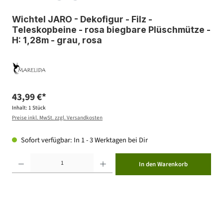
Wichtel JARO - Dekofigur - Filz -
Teleskopbeine - rosa biegbare Plüschmütze -
H: 1,28m - grau, rosa
43,99 €*
Inhalt:
1 Stück
Preise inkl. MwSt. zzgl. Versandkosten
Sofort verfügbar: In 1 - 3 Werktagen bei Dir
Produkt Anzahl: Gib den gewünschten Wert ein oder benutze die Schaltflächen um die Anzahl zu erhöhen ode
In den Warenkorb