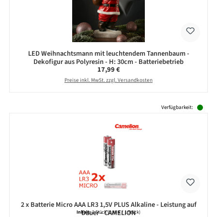
LED Weihnachtsmann mit leuchtendem Tannenbaum -
Dekofigur aus Polyresin - H: 30cm - Batteriebetrieb
Regulärer Preis:
17,99 €
Preise inkl. MwSt. zzgl. Versandkosten
Produktgalerie überspringen
Verfügbarkeit:
2 x Batterie Micro AAA LR3 1,5V PLUS Alkaline - Leistung auf
Dauer - CAMELION
Inhalt:
2 Stück
(0,40 € / 1 Stück)