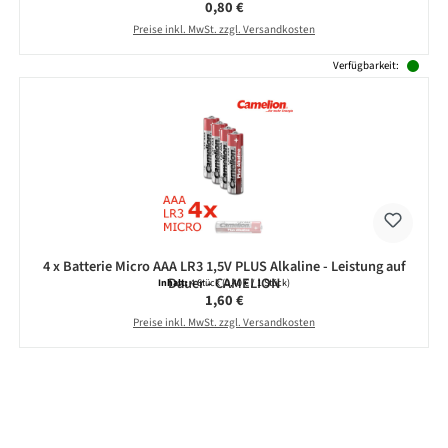
Regulärer Preis:
0,80 €
Preise inkl. MwSt. zzgl. Versandkosten
Verfügbarkeit:
4 x Batterie Micro AAA LR3 1,5V PLUS Alkaline - Leistung auf
Dauer - CAMELION
Inhalt:
4 Stück
(0,40 € / 1 Stück)
Regulärer Preis:
1,60 €
Preise inkl. MwSt. zzgl. Versandkosten