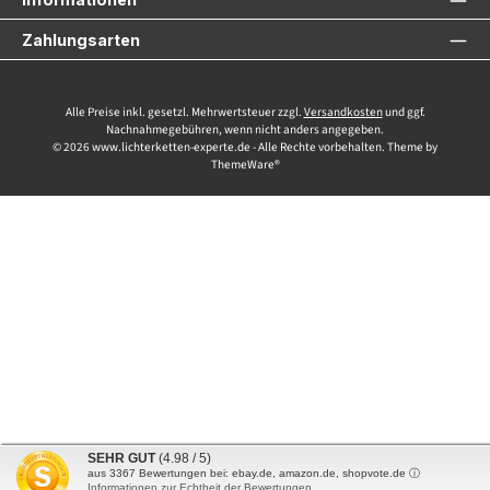
Zahlungsarten
Alle Preise inkl. gesetzl. Mehrwertsteuer zzgl.
Versandkosten
und ggf.
Nachnahmegebühren, wenn nicht anders angegeben.
© 2026 www.lichterketten-experte.de - Alle Rechte vorbehalten. Theme by
ThemeWare®
SEHR GUT
(4.98 / 5)
aus
3367
Bewertungen bei: ebay.de, amazon.de, shopvote.de ⓘ
Informationen zur Echtheit der Bewertungen