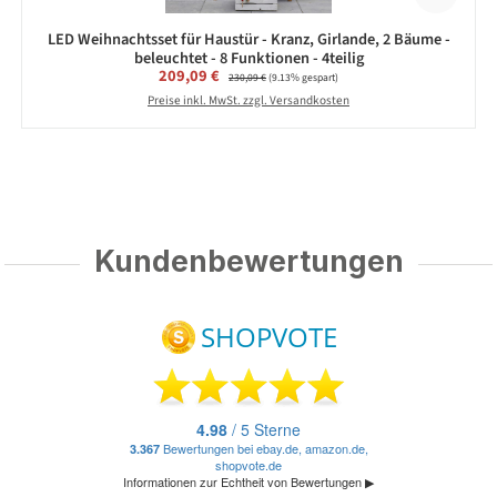
LED Weihnachtsset für Haustür - Kranz, Girlande, 2 Bäume -
beleuchtet - 8 Funktionen - 4teilig
Verkaufspreis:
209,09 €
Regulärer Preis:
230,09 €
(9.13% gespart)
Preise inkl. MwSt. zzgl. Versandkosten
Kundenbewertungen