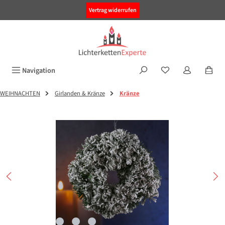
alt springen
Vertrag widerrufen
Navigation
WEIHNACHTEN
Girlanden & Kränze
Kränze
Bildergalerie überspringen