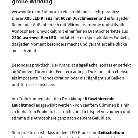
große Wirkung
Verwandle dein Zuhause in ein strahlendes Lichtparadies:
Dieser
XXL LED Kranz
mit
60cm Durchmesser
und erfüllt jeden
Raum oder Außenbereich mit Wärme, Harmonie und stilvoller
Atmosphäre. Umwickelt mit einer feinen Drahtlichterkette aus
2200 warmweißen LED
, entfaltet er ein spektakuläres Funkeln,
das jeden Moment besonders macht und garantiert alle Blicke
auf sich zieht.
Besonders praktisch: Der Kranz ist
abgeflacht
, sodass er perfekt
an Wänden, Türen oder Fenstern anliegt. Du kannst ihn ebenso
als imposante Tischdekoration oder als Highlight auf Balkon
und Terrasse einsetzen.
Am Trafo können über den Druckknopf
8 faszinierende
Leuchtmodi
ausgewählt werden - von sanftem Glimmen bis hin
zu lebhaftem Funkeln. Lass dich vom Lichtspiel verzaubern und
stimme die Atmosphäre ganz nach deinem Gefühl ab.
Sehr praktisch ist, dass in dem LED Kranz eine
Zeitschaltuhr