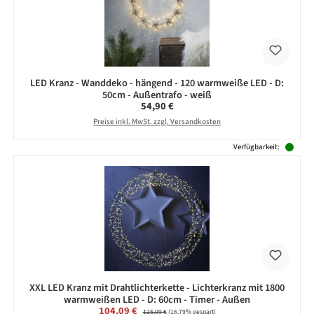
LED Kranz - Wanddeko - hängend - 120 warmweiße LED - D:
50cm - Außentrafo - weiß
Regulärer Preis:
54,90 €
Preise inkl. MwSt. zzgl. Versandkosten
Verfügbarkeit:
XXL LED Kranz mit Drahtlichterkette - Lichterkranz mit 1800
warmweißen LED - D: 60cm - Timer - Außen
Verkaufspreis:
104,09 €
Regulärer Preis:
125,09 €
(16.79% gespart)