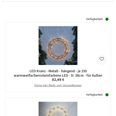
Produktgalerie überspringen
Verfügbarkeit:
LED Kranz - Metall - hängend - je 150
warmweiße/bernsteinfarbene LED - D: 38cm - für Außen
Regulärer Preis:
82,49 €
Preise inkl. MwSt. zzgl. Versandkosten
Verfügbarkeit: