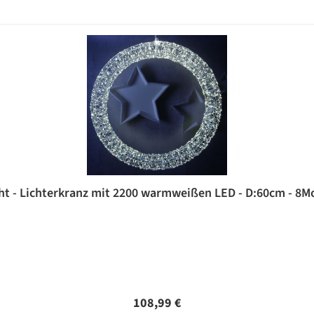
ht - Lichterkranz mit 2200 warmweißen LED - D:60cm - 8M
Regulärer Preis:
108,99 €