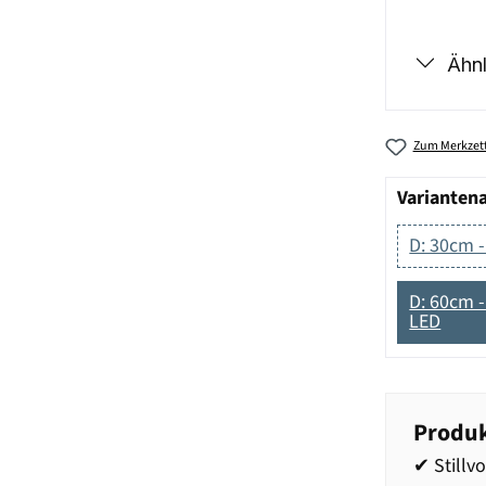
Ähnl
Zum Merkzett
Varianten
D: 30cm -
D: 60cm 
LED
Produk
✔ Stillv