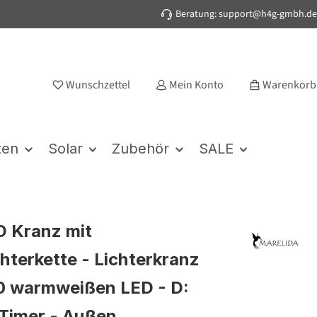
Beratung: support@h4g-gmbh.de
Wunschzettel
Mein Konto
Warenkorb
ten
Solar
Zubehör
SALE
 Kranz mit
chterkette - Lichterkranz
0 warmweißen LED - D:
Timer - Außen