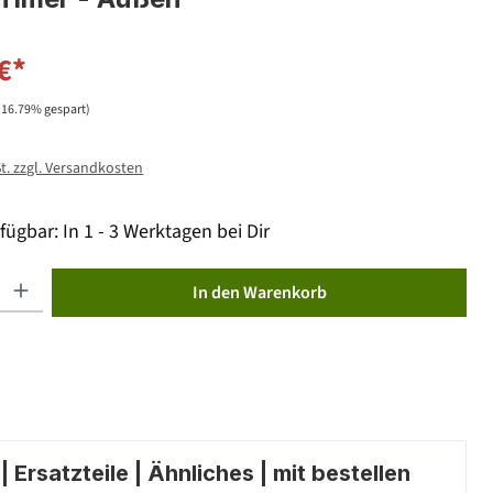
€*
(16.79% gespart)
St. zzgl. Versandkosten
fügbar: In 1 - 3 Werktagen bei Dir
ib den gewünschten Wert ein oder benutze die Schaltflächen um die Anzahl zu erhöhen od
In den Warenkorb
 Ersatzteile | Ähnliches | mit bestellen