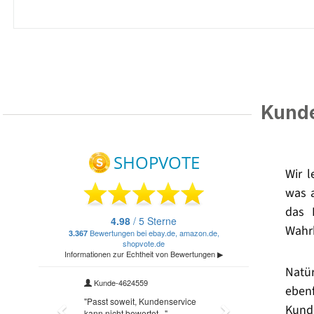
Kunde
Wir 
was 
das 
Wahrh
Natü
eben
Kund