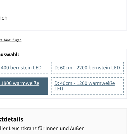
ich
el hinzufügen
auswahl:
 400 bernstein LED
D: 60cm - 2200 bernstein LED
- 1800 warmweiße
D: 40cm - 1200 warmweiße
LED
tdetails
oller Leuchtkranz für Innen und Außen