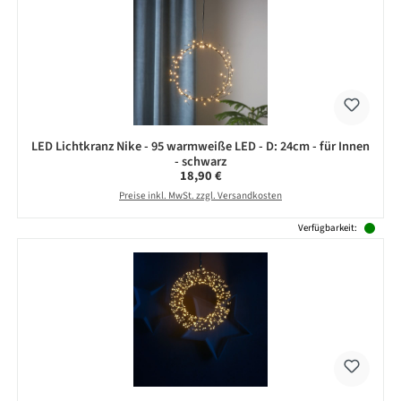
LED Lichtkranz Nike - 95 warmweiße LED - D: 24cm - für Innen
- schwarz
Regulärer Preis:
18,90 €
Preise inkl. MwSt. zzgl. Versandkosten
Verfügbarkeit: