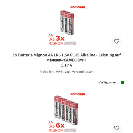
3 x Batterie Mignon AA LR6 1,5V PLUS Alkaline - Leistung auf
Dauer - CAMELION
Inhalt:
3 Stück
(0,39 € / 1 Stück)
Regulärer Preis:
1,17 €
Preise inkl. MwSt. zzgl. Versandkosten
Verfügbarkeit: