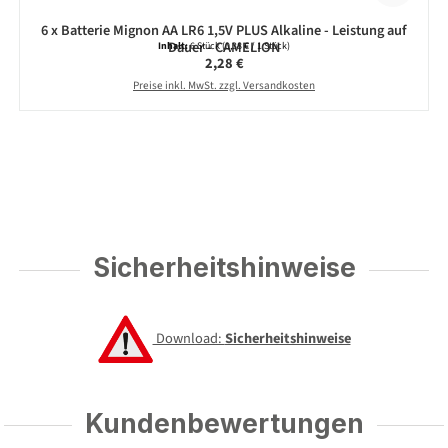
6 x Batterie Mignon AA LR6 1,5V PLUS Alkaline - Leistung auf
Dauer - CAMELION
Inhalt:
6 Stück
(0,38 € / 1 Stück)
Regulärer Preis:
2,28 €
Preise inkl. MwSt. zzgl. Versandkosten
Sicherheitshinweise
Download:
Sicherheitshinweise
Kundenbewertungen