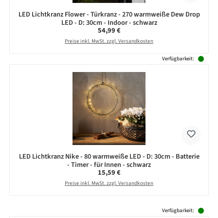
LED Lichtkranz Flower - Türkranz - 270 warmweiße Dew Drop
LED - D: 30cm - Indoor - schwarz
Regulärer Preis:
54,99 €
Preise inkl. MwSt. zzgl. Versandkosten
Verfügbarkeit:
LED Lichtkranz Nike - 80 warmweiße LED - D: 30cm - Batterie
- Timer - für Innen - schwarz
Regulärer Preis:
15,59 €
Preise inkl. MwSt. zzgl. Versandkosten
Produktgalerie überspringen
Verfügbarkeit: