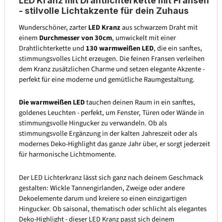
LED Kranz mit Drahtlichterkette mit Fransen
- stilvolle Lichtakzente für dein Zuhaus
Wunderschöner, zarter
LED Kranz
aus schwarzem Draht mit
einem
Durchmesser von 30cm
, umwickelt mit einer
Drahtlichterkette und
130 warmweißen LED
, die ein sanftes,
stimmungsvolles Licht erzeugen. Die feinen Fransen verleihen
dem Kranz zusätzlichen Charme und setzen elegante Akzente -
perfekt für eine moderne und gemütliche Raumgestaltung.
Die warmweißen LED
tauchen deinen Raum in ein sanftes,
goldenes Leuchten - perfekt, um Fenster, Türen oder Wände in
stimmungsvolle Hingucker zu verwandeln. Ob als
stimmungsvolle Ergänzung in der kalten Jahreszeit oder als
modernes Deko-Highlight das ganze Jahr über, er sorgt jederzeit
für harmonische Lichtmomente.
Der LED Lichterkranz lässt sich ganz nach deinem Geschmack
gestalten: Wickle Tannengirlanden, Zweige oder andere
Dekoelemente darum und kreiere so einen einzigartigen
Hingucker. Ob saisonal, thematisch oder schlicht als elegantes
Deko-Highlight - dieser LED Kranz passt sich deinem