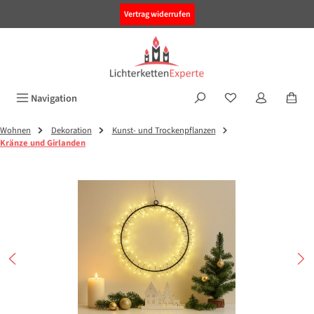
alt springen
Vertrag widerrufen
Navigation
Wohnen
Dekoration
Kunst- und Trockenpflanzen
Kränze und Girlanden
Bildergalerie überspringen