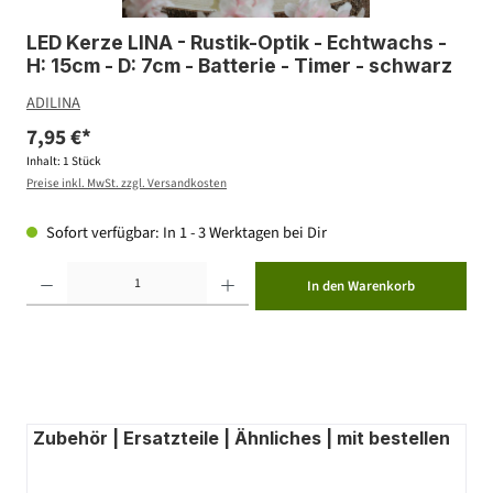
LED Kerze LINA - Rustik-Optik - Echtwachs -
H: 15cm - D: 7cm - Batterie - Timer - schwarz
ADILINA
7,95 €*
Inhalt:
1 Stück
Preise inkl. MwSt. zzgl. Versandkosten
Sofort verfügbar: In 1 - 3 Werktagen bei Dir
Produkt Anzahl: Gib den gewünschten Wert ein oder benutze die Schaltflächen um die Anzahl zu erhöhen ode
In den Warenkorb
Zubehör | Ersatzteile | Ähnliches | mit bestellen