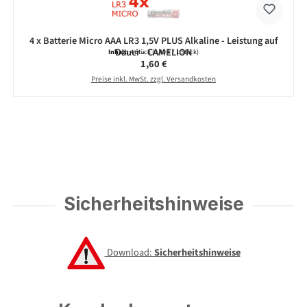
4 x Batterie Micro AAA LR3 1,5V PLUS Alkaline - Leistung auf
Dauer - CAMELION
Inhalt:
4 Stück
(0,40 € / 1 Stück)
Regulärer Preis:
1,60 €
Preise inkl. MwSt. zzgl. Versandkosten
Sicherheitshinweise
Download:
Sicherheitshinweise