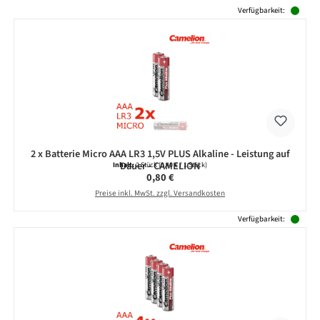
Produktgalerie überspringen
Verfügbarkeit:
2 x Batterie Micro AAA LR3 1,5V PLUS Alkaline - Leistung auf
Dauer - CAMELION
Inhalt:
2 Stück
(0,40 € / 1 Stück)
Regulärer Preis:
0,80 €
Preise inkl. MwSt. zzgl. Versandkosten
Verfügbarkeit: