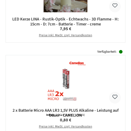
LED Kerze LINA - Rustik-Optik - Echtwachs - 3D Flamme - H:
15cm - D: 7cm - Batterie - Timer - creme
Regulärer Preis:
7,95 €
Preise inkl. MwSt. zzgl. Versandkosten
Produktgalerie überspringen
Verfügbarkeit:
2 x Batterie Micro AAA LR3 1,5V PLUS Alkaline - Leistung auf
Dauer - CAMELION
Inhalt:
2 Stück
(0,40 € / 1 Stück)
Regulärer Preis:
0,80 €
Preise inkl. MwSt. zzgl. Versandkosten