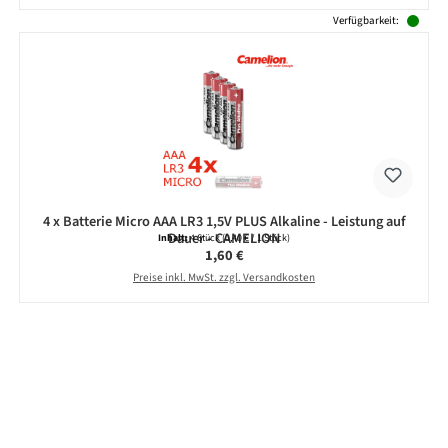
Verfügbarkeit:
4 x Batterie Micro AAA LR3 1,5V PLUS Alkaline - Leistung auf
Dauer - CAMELION
Inhalt:
4 Stück
(0,40 € / 1 Stück)
Regulärer Preis:
1,60 €
Preise inkl. MwSt. zzgl. Versandkosten