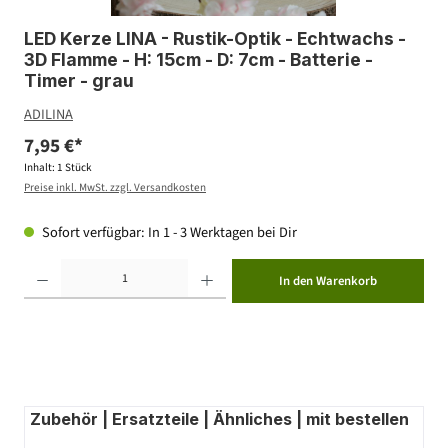
LED Kerze LINA - Rustik-Optik - Echtwachs -
3D Flamme - H: 15cm - D: 7cm - Batterie -
Timer - grau
ADILINA
7,95 €*
Inhalt:
1 Stück
Preise inkl. MwSt. zzgl. Versandkosten
Sofort verfügbar: In 1 - 3 Werktagen bei Dir
Produkt Anzahl: Gib den gewünschten Wert ein oder benutze die Schaltflächen um die Anzahl zu erhöhen ode
In den Warenkorb
Zubehör | Ersatzteile | Ähnliches | mit bestellen