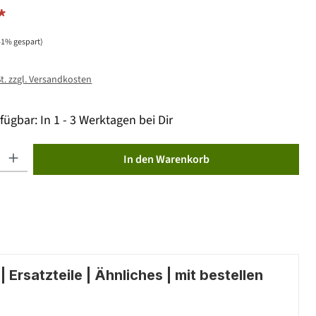
*
41% gespart)
St. zzgl. Versandkosten
fügbar: In 1 - 3 Werktagen bei Dir
ib den gewünschten Wert ein oder benutze die Schaltflächen um die Anzahl zu erhöhen od
In den Warenkorb
 Ersatzteile | Ähnliches | mit bestellen