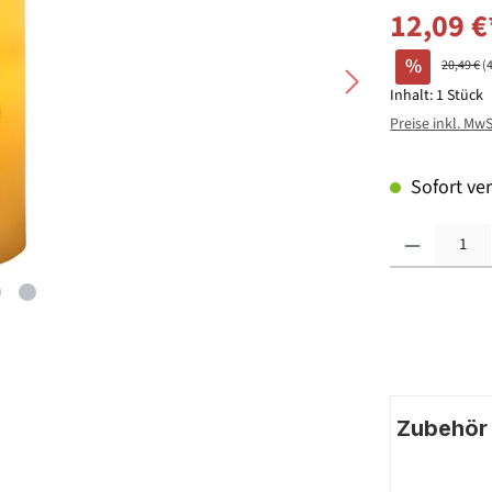
12,09 €
%
20,49 €
(
Inhalt:
1 Stück
Preise inkl. Mw
Sofort ver
Produkt Anzahl: G
Zubehör |