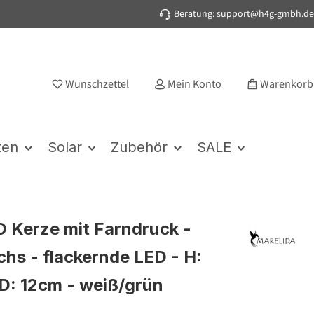
Beratung: support@h4g-gmbh.de
Wunschzettel
Mein Konto
Warenkorb
ten
Solar
Zubehör
SALE
 Kerze mit Farndruck -
hs - flackernde LED - H:
D: 12cm - weiß/grün