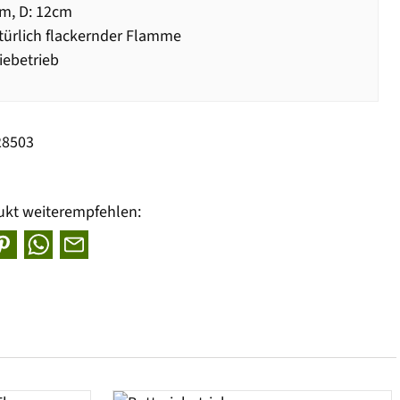
m, D: 12cm
türlich flackernder Flamme
iebetrieb
28503
ukt weiterempfehlen: