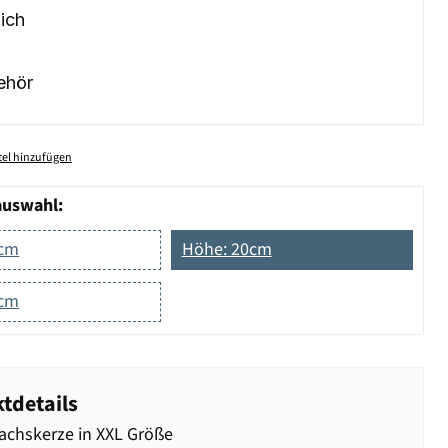
ich
ehör
el hinzufügen
auswahl:
5cm
Höhe: 20cm
0cm
tdetails
chskerze in XXL Größe