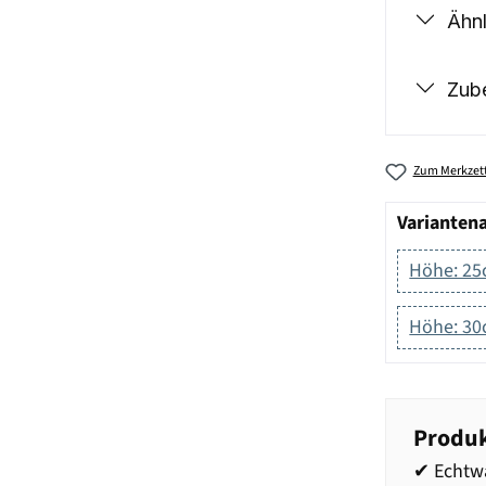
Ähnl
Zub
Zum Merkzett
Varianten
Höhe: 2
Höhe: 3
Produk
✔ Echtwa