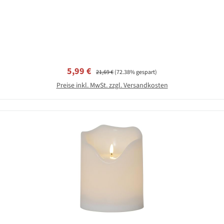
Verkaufspreis:
Regulärer Preis:
5,99 €
21,69 €
(72.38% gespart)
Preise inkl. MwSt. zzgl. Versandkosten