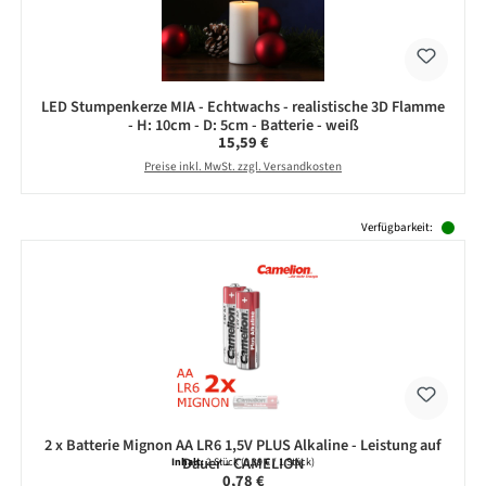
LED Stumpenkerze MIA - Echtwachs - realistische 3D Flamme
- H: 10cm - D: 5cm - Batterie - weiß
Regulärer Preis:
15,59 €
Preise inkl. MwSt. zzgl. Versandkosten
Produktgalerie überspringen
Verfügbarkeit:
2 x Batterie Mignon AA LR6 1,5V PLUS Alkaline - Leistung auf
Dauer - CAMELION
Inhalt:
2 Stück
(0,39 € / 1 Stück)
Regulärer Preis:
0,78 €