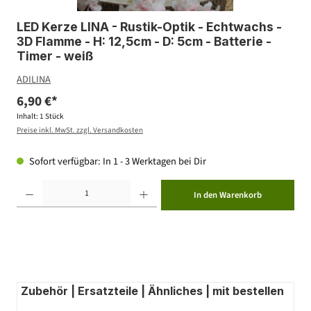
LED Kerze LINA - Rustik-Optik - Echtwachs -
3D Flamme - H: 12,5cm - D: 5cm - Batterie -
Timer - weiß
ADILINA
6,90 €*
Inhalt:
1 Stück
Preise inkl. MwSt. zzgl. Versandkosten
Sofort verfügbar: In 1 - 3 Werktagen bei Dir
Produkt Anzahl: Gib den gewünschten Wert ein oder benutze die Schaltflächen um die Anzahl zu erhöhen ode
In den Warenkorb
Zubehör | Ersatzteile | Ähnliches | mit bestellen