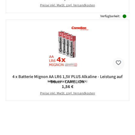
Preise inkl. MwSt. zzgl. Versandkosten
Verfügbarkeit:
4 x Batterie Mignon AA LR6 1,5V PLUS Alkaline - Leistung auf
Dauer - CAMELION
Inhalt:
4 Stück
(0,39 € / 1 Stück)
Regulärer Preis:
1,56 €
Preise inkl. MwSt. zzgl. Versandkosten