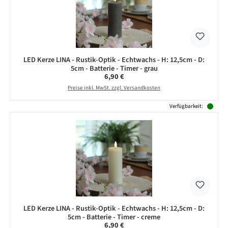
LED Kerze LINA - Rustik-Optik - Echtwachs - H: 12,5cm - D:
5cm - Batterie - Timer - grau
Regulärer Preis:
6,90 €
Preise inkl. MwSt. zzgl. Versandkosten
Verfügbarkeit:
LED Kerze LINA - Rustik-Optik - Echtwachs - H: 12,5cm - D:
5cm - Batterie - Timer - creme
Regulärer Preis:
6,90 €