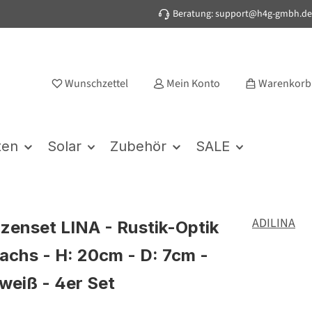
Beratung: support@h4g-gmbh.de
Wunschzettel
Mein Konto
Warenkorb
ten
Solar
Zubehör
SALE
ADILINA
zenset LINA - Rustik-Optik
achs - H: 20cm - D: 7cm -
 weiß - 4er Set