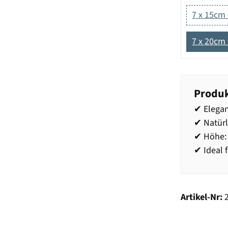
7 x 15cm 
7 x 20cm 
Produk
✔ Elegan
✔ Natür
✔ Höhe: 
✔ Ideal 
Artikel-Nr: