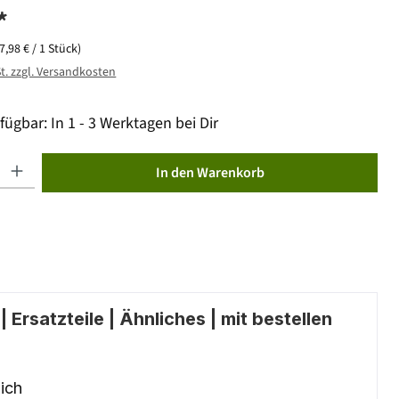
*
(7,98 € / 1 Stück)
St. zzgl. Versandkosten
fügbar: In 1 - 3 Werktagen bei Dir
ib den gewünschten Wert ein oder benutze die Schaltflächen um die Anzahl zu erhöhen od
In den Warenkorb
 Ersatzteile | Ähnliches | mit bestellen
ich