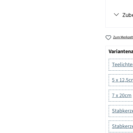
Zub
Zum Merkzett
Varianten
Teelichte
5 x 12,5
7 x 20cm
Stabkerz
Stabkerz