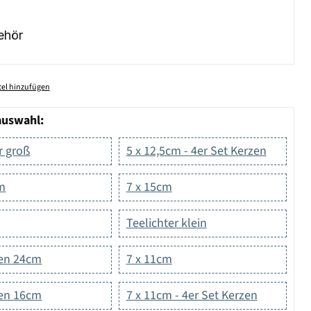
ehör
el hinzufügen
auswahl:
r groß
5 x 12,5cm - 4er Set Kerzen
cm
7 x 15cm
Teelichter klein
en 24cm
7 x 11cm
en 16cm
7 x 11cm - 4er Set Kerzen