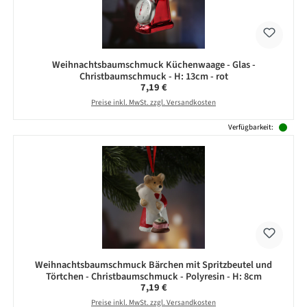
Weihnachtsbaumschmuck Küchenwaage - Glas -
Christbaumschmuck - H: 13cm - rot
Regulärer Preis:
7,19 €
Preise inkl. MwSt. zzgl. Versandkosten
Verfügbarkeit:
Weihnachtsbaumschmuck Bärchen mit Spritzbeutel und
Törtchen - Christbaumschmuck - Polyresin - H: 8cm
Regulärer Preis:
7,19 €
Preise inkl. MwSt. zzgl. Versandkosten