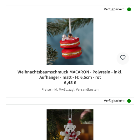
Verfügbarkeit:
Weihnachtsbaumschmuck MACARON - Polyresin - inkl.
Aufhänger - matt - H: 6,5cm - rot
Regulärer Preis:
6,45 €
Preise inkl. MwSt. zzgl. Versandkosten
Verfügbarkeit: