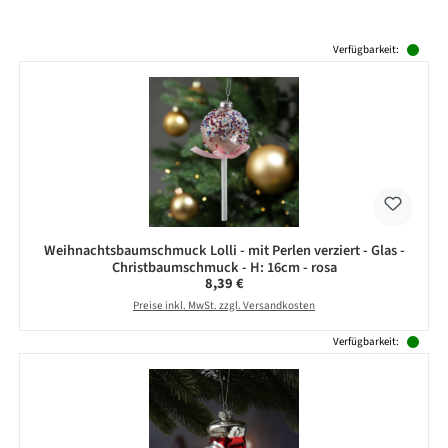
Produktgalerie überspringen
Verfügbarkeit:
Weihnachtsbaumschmuck Lolli - mit Perlen verziert - Glas -
Christbaumschmuck - H: 16cm - rosa
Regulärer Preis:
8,39 €
Preise inkl. MwSt. zzgl. Versandkosten
Verfügbarkeit: