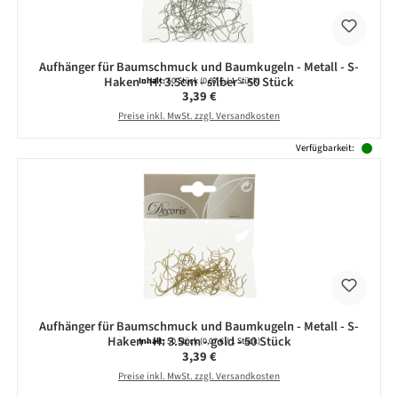
Aufhänger für Baumschmuck und Baumkugeln - Metall - S-
Haken - H: 3.5cm - silber - 50 Stück
Inhalt:
50 Stück
(0,07 € / 1 Stück)
Regulärer Preis:
3,39 €
Preise inkl. MwSt. zzgl. Versandkosten
Verfügbarkeit:
Aufhänger für Baumschmuck und Baumkugeln - Metall - S-
Haken - H: 3.5cm - gold - 50 Stück
Inhalt:
50 Stück
(0,07 € / 1 Stück)
Regulärer Preis:
3,39 €
Preise inkl. MwSt. zzgl. Versandkosten