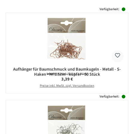
Produktgalerie überspringen
Verfügbarkeit:
Aufhänger für Baumschmuck und Baumkugeln - Metall - S-
Haken - H: 3.5cm - kupfer - 50 Stück
Inhalt:
50 Stück
(0,07 € / 1 Stück)
Regulärer Preis:
3,39 €
Preise inkl. MwSt. zzgl. Versandkosten
Verfügbarkeit: