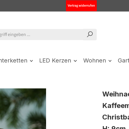
Vertrag widerrufen
chterketten
LED Kerzen
Wohnen
Gar
Weihna
Kaffeem
Christb
H: 9cm