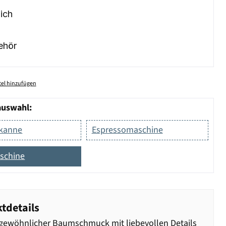
ich
ehör
el hinzufügen
auswahl:
okanne
Espressomaschine
schine
tdetails
ewöhnlicher Baumschmuck mit liebevollen Details