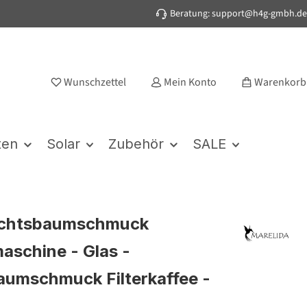
Beratung: support@h4g-gmbh.de
Wunschzettel
Mein Konto
Warenkorb
ten
Solar
Zubehör
SALE
chtsbaumschmuck
aschine - Glas -
aumschmuck Filterkaffee -