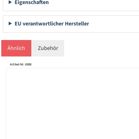
Eigenschaften
EU verantwortlicher Hersteller
Ähnlich
Zubehör
Produktgalerie überspringen
Artikel-Nr: 6988