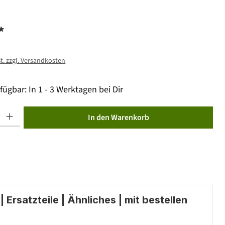
*
St. zzgl. Versandkosten
fügbar: In 1 - 3 Werktagen bei Dir
ib den gewünschten Wert ein oder benutze die Schaltflächen um die Anzahl zu erhöhen od
In den Warenkorb
 Ersatzteile | Ähnliches | mit bestellen