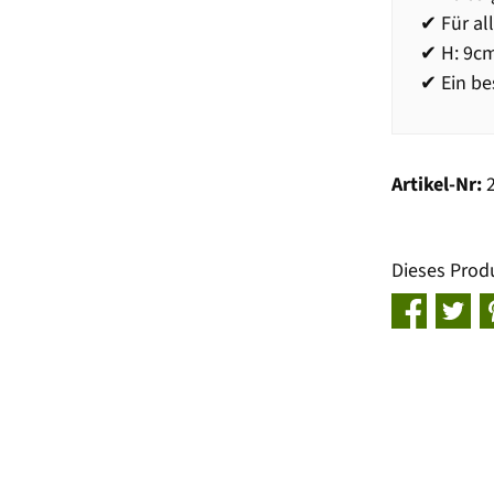
✔ Für al
✔ H: 9cm
✔ Ein be
Artikel-Nr:
Dieses Prod