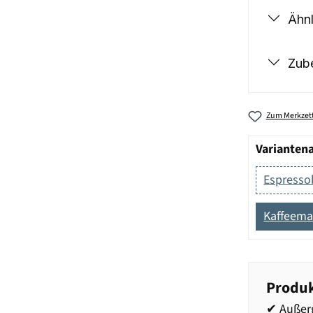
Ähnl
Zub
Zum Merkzett
Varianten
Espress
Kaffeema
Produk
✔ Außerg