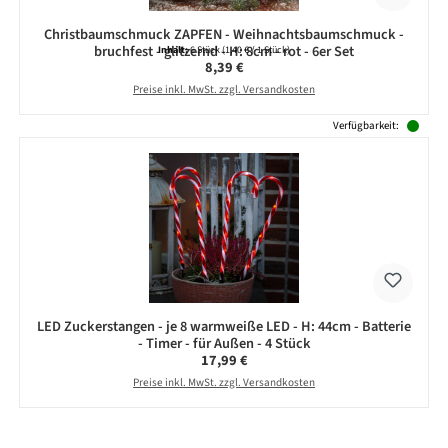
Christbaumschmuck ZAPFEN - Weihnachtsbaumschmuck -
bruchfest - glitzernd - H: 8cm - rot - 6er Set
Inhalt:
6 Stück
(1,40 € / 1 Stück)
Regulärer Preis:
8,39 €
Preise inkl. MwSt. zzgl. Versandkosten
Verfügbarkeit:
LED Zuckerstangen - je 8 warmweiße LED - H: 44cm - Batterie
- Timer - für Außen - 4 Stück
Regulärer Preis:
17,99 €
Preise inkl. MwSt. zzgl. Versandkosten