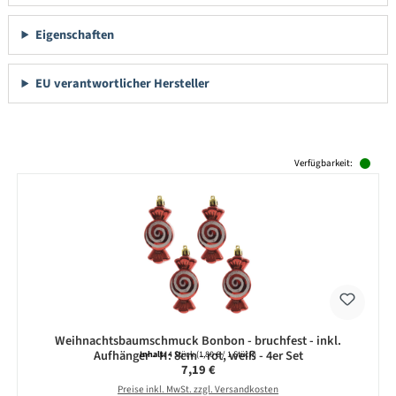
Eigenschaften
EU verantwortlicher Hersteller
Produktgalerie überspringen
Verfügbarkeit:
Weihnachtsbaumschmuck Bonbon - bruchfest - inkl.
Aufhänger - H: 8cm - rot, weiß - 4er Set
Inhalt:
4 Stück
(1,80 € / 1 Stück)
Regulärer Preis:
7,19 €
Preise inkl. MwSt. zzgl. Versandkosten