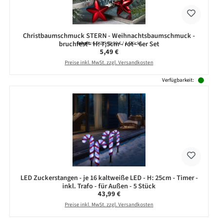
Christbaumschmuck STERN - Weihnachtsbaumschmuck -
bruchfest - H: 7,5cm - rot - 6er Set
Inhalt:
6 Stück
(0,92 € / 1 Stück)
Regulärer Preis:
5,49 €
Preise inkl. MwSt. zzgl. Versandkosten
Verfügbarkeit:
LED Zuckerstangen - je 16 kaltweiße LED - H: 25cm - Timer -
inkl. Trafo - für Außen - 5 Stück
Regulärer Preis:
43,99 €
Preise inkl. MwSt. zzgl. Versandkosten