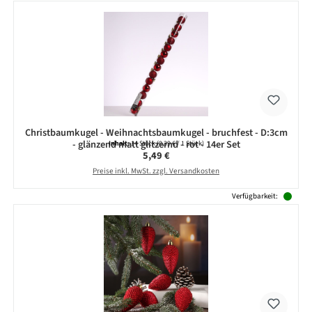
Christbaumkugel - Weihnachtsbaumkugel - bruchfest - D:3cm
- glänzend matt glitzernd - rot - 14er Set
Inhalt:
14 Stück
(0,39 € / 1 Stück)
Regulärer Preis:
5,49 €
Preise inkl. MwSt. zzgl. Versandkosten
Verfügbarkeit: