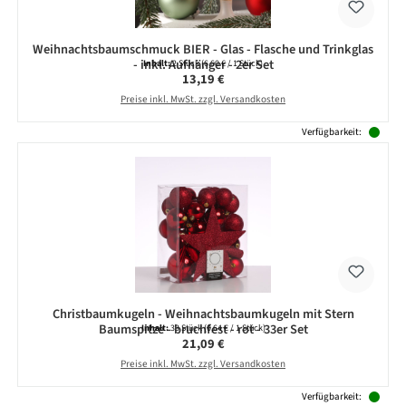
Weihnachtsbaumschmuck BIER - Glas - Flasche und Trinkglas
- inkl. Aufhänger - 2er Set
Inhalt:
2 Stück
(6,60 € / 1 Stück)
Regulärer Preis:
13,19 €
Preise inkl. MwSt. zzgl. Versandkosten
Verfügbarkeit:
Christbaumkugeln - Weihnachtsbaumkugeln mit Stern
Baumspitze - bruchfest - rot - 33er Set
Inhalt:
33 Stück
(0,64 € / 1 Stück)
Regulärer Preis:
21,09 €
Preise inkl. MwSt. zzgl. Versandkosten
Verfügbarkeit: