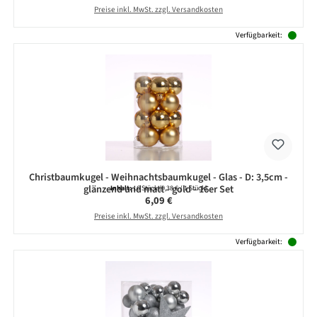
Preise inkl. MwSt. zzgl. Versandkosten
Verfügbarkeit:
Christbaumkugel - Weihnachtsbaumkugel - Glas - D: 3,5cm -
glänzend und matt - gold - 16er Set
Inhalt:
16 Stück
(0,38 € / 1 Stück)
Regulärer Preis:
6,09 €
Preise inkl. MwSt. zzgl. Versandkosten
Verfügbarkeit: