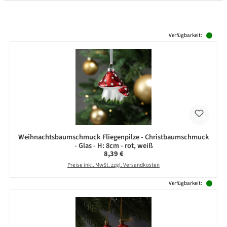
Produktgalerie überspringen
Verfügbarkeit:
Weihnachtsbaumschmuck Fliegenpilze - Christbaumschmuck
- Glas - H: 8cm - rot, weiß
Regulärer Preis:
8,39 €
Preise inkl. MwSt. zzgl. Versandkosten
Verfügbarkeit: