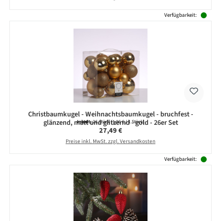
Verfügbarkeit:
Christbaumkugel - Weihnachtsbaumkugel - bruchfest -
glänzend, matt und glitzernd - gold - 26er Set
Inhalt:
26 Stück
(1,06 € / 1 Stück)
Regulärer Preis:
27,49 €
Preise inkl. MwSt. zzgl. Versandkosten
Verfügbarkeit: