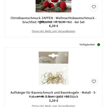
Christbaumschmuck ZAPFEN - Weihnachtsbaumschmuck -
bruchfest - glitzernd - H: 8cm - rot - 6er Set
Inhalt:
6 Stück
(1,40 € / 1 Stück)
Regulärer Preis:
8,39 €
Preise inkl. MwSt. zzgl. Versandkosten
Produktgalerie überspringen
Verfügbarkeit:
Aufhänger für Baumschmuck und Baumkugeln - Metall - S-
Haken - H: 3.5cm - gold - 50 Stück
Inhalt:
50 Stück
(0,07 € / 1 Stück)
Regulärer Preis:
3,39 €
Preise inkl. MwSt. zzgl. Versandkosten