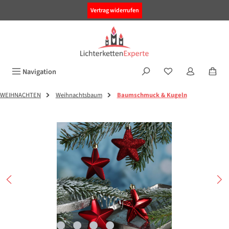
alt springen
Vertrag widerrufen
Navigation
WEIHNACHTEN
Weihnachtsbaum
Baumschmuck & Kugeln
Bildergalerie überspringen