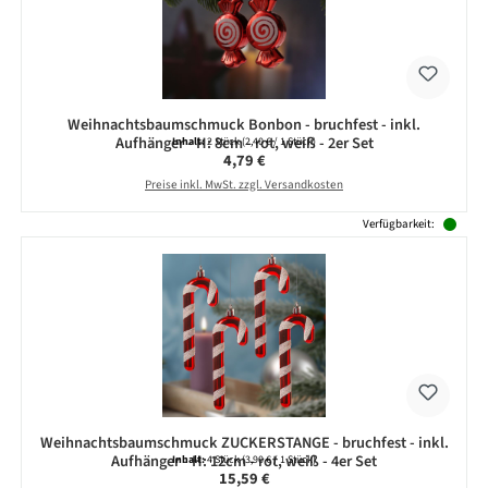
Weihnachtsbaumschmuck Bonbon - bruchfest - inkl.
Aufhänger - H: 8cm - rot, weiß - 2er Set
Inhalt:
2 Stück
(2,40 € / 1 Stück)
Regulärer Preis:
4,79 €
Preise inkl. MwSt. zzgl. Versandkosten
Verfügbarkeit:
Weihnachtsbaumschmuck ZUCKERSTANGE - bruchfest - inkl.
Aufhänger - H: 12cm - rot, weiß - 4er Set
Inhalt:
4 Stück
(3,90 € / 1 Stück)
Regulärer Preis:
15,59 €