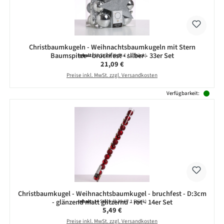
Christbaumkugeln - Weihnachtsbaumkugeln mit Stern
Baumspitze - bruchfest - silber - 33er Set
Inhalt:
33 Stück
(0,64 € / 1 Stück)
Regulärer Preis:
21,09 €
Preise inkl. MwSt. zzgl. Versandkosten
Verfügbarkeit:
Christbaumkugel - Weihnachtsbaumkugel - bruchfest - D:3cm
- glänzend matt glitzernd - rot - 14er Set
Inhalt:
14 Stück
(0,39 € / 1 Stück)
Regulärer Preis:
5,49 €
Preise inkl. MwSt. zzgl. Versandkosten