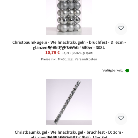
Christbaumkugeln - Weihnachtskugeln - bruchfest - D: 6cm -
glänzend/matt/glitzernd - silber - 30St.
Inhalt:
30 Stück
(0,36 € / 1 Stück)
Verkaufspreis:
10,79 €
Regulärer Preis:
14,39 €
(25.02% gespart)
Preise inkl. MwSt. zzgl. Versandkosten
Verfügbarkeit:
Christbaumkugel - Weihnachtskugel - bruchfest - D: 3cm -
glänzend matt glitzernd - silber - 14er Set
Inhalt:
14 Stück
(0,39 € / 1 Stück)