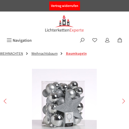
alt springen
Vertrag widerrufen
Navigation
WEIHNACHTEN
Weihnachtsbaum
Baumkugeln
Bildergalerie überspringen