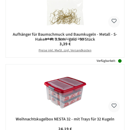
Aufhänger für Baumschmuck und Baumkugeln - Metall - S-
Haken - H: 3.5cm - gold - 50 Stück
Inhalt:
50 Stück
(0,07 € / 1 Stück)
Regulärer Preis:
3,39 €
Preise inkl. MwSt. zzgl. Versandkosten
Verfügbarkeit:
Weihnachtskugelbox NESTA 32 - mit Trays für 32 Kugeln
Regulärer Preis:
24,19 €