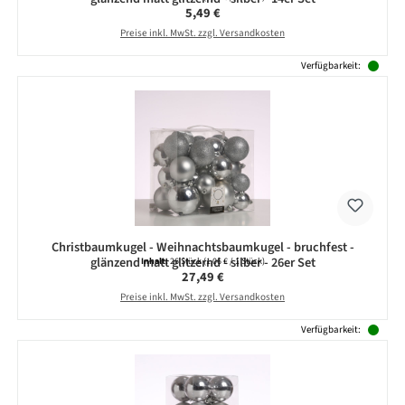
Regulärer Preis:
5,49 €
Preise inkl. MwSt. zzgl. Versandkosten
Verfügbarkeit:
Christbaumkugel - Weihnachtsbaumkugel - bruchfest -
glänzend matt glitzernd - silber - 26er Set
Inhalt:
26 Stück
(1,06 € / 1 Stück)
Regulärer Preis:
27,49 €
Preise inkl. MwSt. zzgl. Versandkosten
Verfügbarkeit: