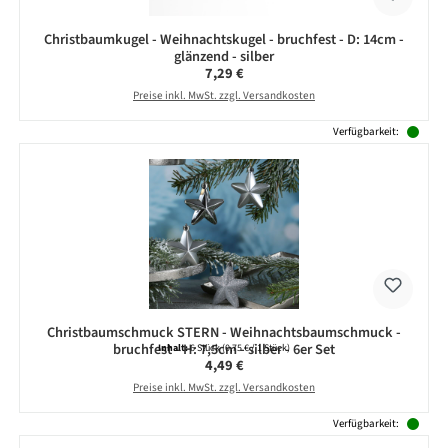
Christbaumkugel - Weihnachtskugel - bruchfest - D: 14cm -
glänzend - silber
Regulärer Preis:
7,29 €
Preise inkl. MwSt. zzgl. Versandkosten
Verfügbarkeit:
Christbaumschmuck STERN - Weihnachtsbaumschmuck -
bruchfest - H: 7,5cm - silber - 6er Set
Inhalt:
6 Stück
(0,75 € / 1 Stück)
Regulärer Preis:
4,49 €
Preise inkl. MwSt. zzgl. Versandkosten
Verfügbarkeit: