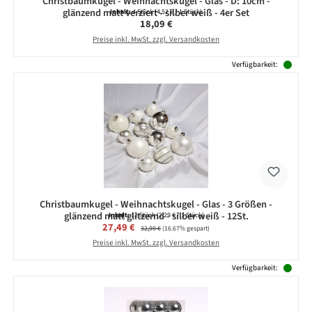
Christbaumkugel - Weihnachtskugel - Glas - D: 10cm -
glänzend matt verziert - silber weiß - 4er Set
Inhalt:
4 Stück
(4,52 € / 1 Stück)
Regulärer Preis:
18,09 €
Preise inkl. MwSt. zzgl. Versandkosten
Verfügbarkeit:
Christbaumkugel - Weihnachtskugel - Glas - 3 Größen -
glänzend matt glitzernd - silber weiß - 12St.
Inhalt:
12 Stück
(2,29 € / 1 Stück)
Verkaufspreis:
27,49 €
Regulärer Preis:
32,99 €
(16.67% gespart)
Preise inkl. MwSt. zzgl. Versandkosten
Verfügbarkeit: