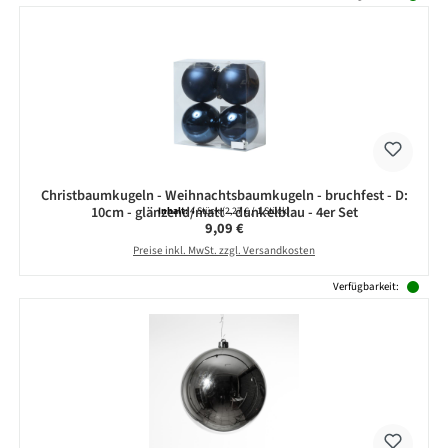
Christbaumkugeln - Weihnachtsbaumkugeln - bruchfest - D:
10cm - glänzend/matt - dunkelblau - 4er Set
Inhalt:
4 Stück
(2,27 € / 1 Stück)
Regulärer Preis:
9,09 €
Preise inkl. MwSt. zzgl. Versandkosten
Verfügbarkeit: