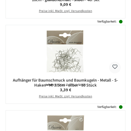
Regulärer Preis:
9,09 €
Preise inkl. MwSt. zzgl. Versandkosten
Verfügbarkeit:
Aufhänger für Baumschmuck und Baumkugeln - Metall - S-
Haken - H: 3.5cm - silber - 50 Stück
Inhalt:
50 Stück
(0,07 € / 1 Stück)
Regulärer Preis:
3,39 €
Preise inkl. MwSt. zzgl. Versandkosten
Verfügbarkeit: