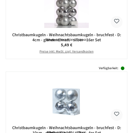
Christbaumkugeln - Weihnachtsbaumkugeln - bruchfest - D:
4cm - glänzend/matt - silber - 16er Set
Inhalt:
16 Stück
(0,34 € / 1 Stück)
Regulärer Preis:
5,49 €
Preise inkl. MwSt. zzgl. Versandkosten
Produktgalerie überspringen
Verfügbarkeit:
Christbaumkugeln - Weihnachtsbaumkugeln - bruchfest - D:
10cm - glänzend/matt - silber - 4er Set
Inhalt:
4 Stück
(2,27 € / 1 Stück)