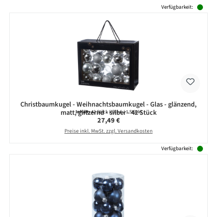
Produktgalerie überspringen
Verfügbarkeit:
Christbaumkugel - Weihnachtsbaumkugel - Glas - glänzend,
matt, glitzernd - silber - 42 Stück
Inhalt:
42 Stück
(0,65 € / 1 Stück)
Regulärer Preis:
27,49 €
Preise inkl. MwSt. zzgl. Versandkosten
Verfügbarkeit: