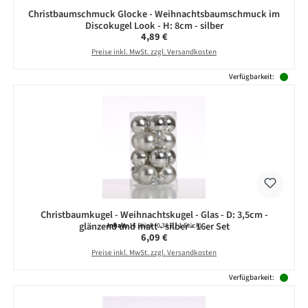
Christbaumschmuck Glocke - Weihnachtsbaumschmuck im
Discokugel Look - H: 8cm - silber
Regulärer Preis:
4,89 €
Preise inkl. MwSt. zzgl. Versandkosten
Verfügbarkeit:
Christbaumkugel - Weihnachtskugel - Glas - D: 3,5cm -
glänzend und matt - silber - 16er Set
Inhalt:
16 Stück
(0,38 € / 1 Stück)
Regulärer Preis:
6,09 €
Preise inkl. MwSt. zzgl. Versandkosten
Verfügbarkeit: