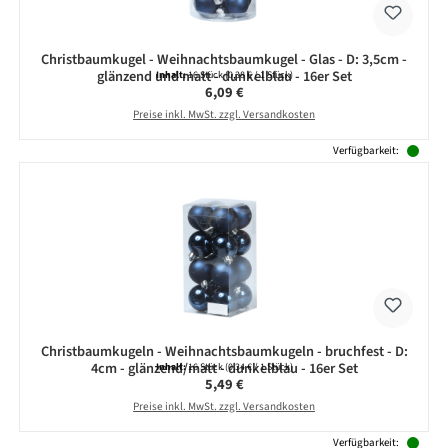
Christbaumkugel - Weihnachtsbaumkugel - Glas - D: 3,5cm -
glänzend und matt - dunkelblau - 16er Set
Inhalt:
16 Stück
(0,38 € / 1 Stück)
Regulärer Preis:
6,09 €
Preise inkl. MwSt. zzgl. Versandkosten
Verfügbarkeit:
Christbaumkugeln - Weihnachtsbaumkugeln - bruchfest - D:
4cm - glänzend/matt - dunkelblau - 16er Set
Inhalt:
16 Stück
(0,34 € / 1 Stück)
Regulärer Preis:
5,49 €
Preise inkl. MwSt. zzgl. Versandkosten
Verfügbarkeit: