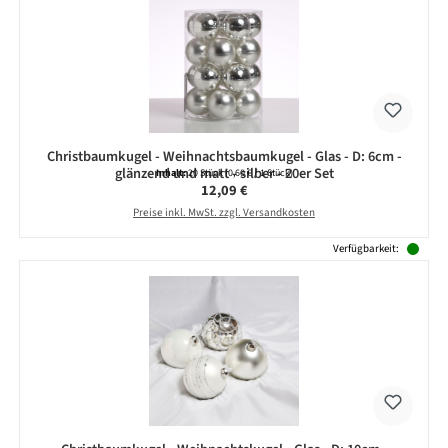
Christbaumkugel - Weihnachtsbaumkugel - Glas - D: 6cm -
glänzend und matt - silber - 20er Set
Inhalt:
20 Stück
(0,60 € / 1 Stück)
Regulärer Preis:
12,09 €
Preise inkl. MwSt. zzgl. Versandkosten
Verfügbarkeit: