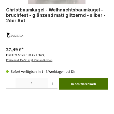
Christbaumkugel - Weihnachtsbaumkugel -
bruchfest - glänzend matt glitzernd - silber -
26er Set
27,49 €*
Inhalt:
26 Stück
(1,06 € / 1 Stück)
Preise inkl. MwSt. zzgl. Versandkosten
Sofort verfügbar: In 1 - 3 Werktagen bei Dir
Produkt Anzahl: Gib den gewünschten Wert ein oder benutze die Schaltflächen um die Anzahl zu erhöhen ode
In den Warenkorb