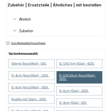
Zubehör | Ersatzteile | Ähnliches | mit bestellen
Ähnlich
Zubehör
Zum Merkzettel hinzufügen
Variantenauswahl:
Sterne (bruchfest) - 6St.
D: 5/6/7cm (Glas) - 42St.
D: 4cm (bruchfest) - 16St.
D: 6/8/10cm (bruchfest) -
26St.
D: 6cm (bruchfest) - 30St.
D: 6cm (Glas) - 20St.
Kugeln mit Stern - 33St.
D: 8cm (Glas) - 6St.