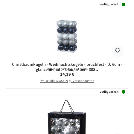
Produktgalerie überspringen
Verfügbarkeit:
Christbaumkugeln - Weihnachtskugeln - bruchfest - D: 6cm -
glänzend matt - blau, silber - 30St.
Inhalt:
30 Stück
(0,48 € / 1 Stück)
Regulärer Preis:
14,39 €
Preise inkl. MwSt. zzgl. Versandkosten
Verfügbarkeit: