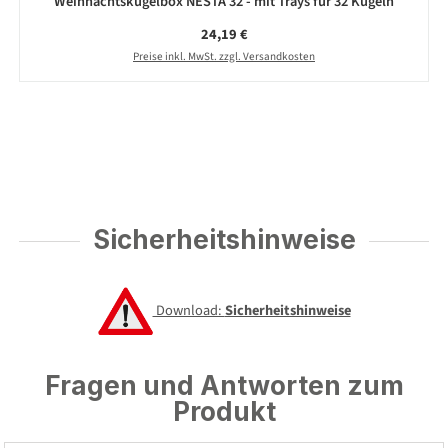
Weihnachtskugelbox NESTA 32 - mit Trays für 32 Kugeln
Regulärer Preis:
24,19 €
Preise inkl. MwSt. zzgl. Versandkosten
Sicherheitshinweise
Download:
Sicherheitshinweise
Fragen und Antworten zum
Produkt