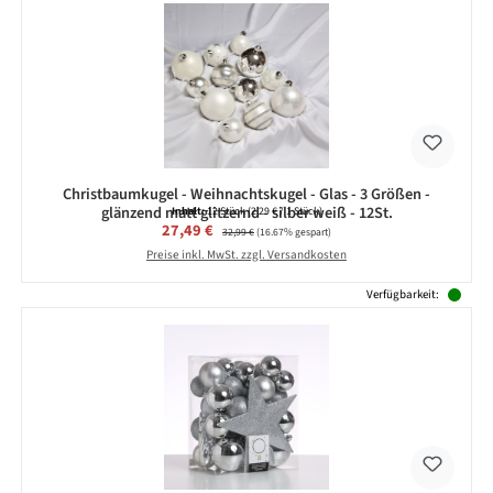
Christbaumkugel - Weihnachtskugel - Glas - 3 Größen -
glänzend matt glitzernd - silber weiß - 12St.
Inhalt:
12 Stück
(2,29 € / 1 Stück)
Verkaufspreis:
27,49 €
Regulärer Preis:
32,99 €
(16.67% gespart)
Preise inkl. MwSt. zzgl. Versandkosten
Verfügbarkeit: