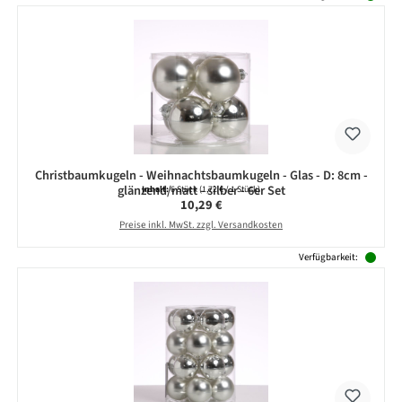
Christbaumkugeln - Weihnachtsbaumkugeln - Glas - D: 8cm -
glänzend/matt - silber - 6er Set
Inhalt:
6 Stück
(1,72 € / 1 Stück)
Regulärer Preis:
10,29 €
Preise inkl. MwSt. zzgl. Versandkosten
Verfügbarkeit: