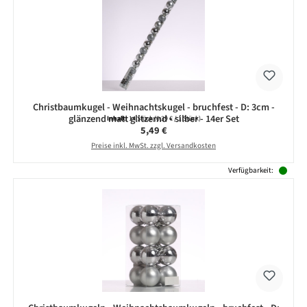
Christbaumkugel - Weihnachtskugel - bruchfest - D: 3cm -
glänzend matt glitzernd - silber - 14er Set
Inhalt:
14 Stück
(0,39 € / 1 Stück)
Regulärer Preis:
5,49 €
Preise inkl. MwSt. zzgl. Versandkosten
Verfügbarkeit: