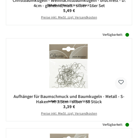
Christbaumkugeln - Weihnachtsbaumkugeln - bruchfest - D:
4cm - glänzend/matt - silber - 16er Set
Inhalt:
16 Stück
(0,34 € / 1 Stück)
Regulärer Preis:
5,49 €
Preise inkl. MwSt. zzgl. Versandkosten
Produktgalerie überspringen
Verfügbarkeit:
Aufhänger für Baumschmuck und Baumkugeln - Metall - S-
Haken - H: 3.5cm - silber - 50 Stück
Inhalt:
50 Stück
(0,07 € / 1 Stück)
Regulärer Preis:
3,39 €
Preise inkl. MwSt. zzgl. Versandkosten
Verfügbarkeit: