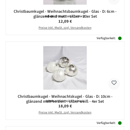
Christbaumkugel - Weihnachtsbaumkugel - Glas - D: 6cm -
glänzend und matt - silber - 20er Set
Inhalt:
20 Stück
(0,60 € / 1 Stück)
Regulärer Preis:
12,09 €
Preise inkl. MwSt. zzgl. Versandkosten
Verfügbarkeit:
Christbaumkugel - Weihnachtskugel - Glas - D: 10cm -
glänzend matt verziert - silber weiß - 4er Set
Inhalt:
4 Stück
(4,52 € / 1 Stück)
Regulärer Preis:
18,09 €
Preise inkl. MwSt. zzgl. Versandkosten
Verfügbarkeit: