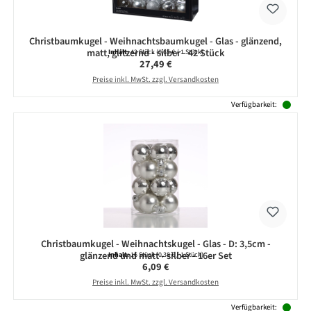
Christbaumkugel - Weihnachtsbaumkugel - Glas - glänzend,
matt, glitzernd - silber - 42 Stück
Inhalt:
42 Stück
(0,65 € / 1 Stück)
Regulärer Preis:
27,49 €
Preise inkl. MwSt. zzgl. Versandkosten
Verfügbarkeit:
Christbaumkugel - Weihnachtskugel - Glas - D: 3,5cm -
glänzend und matt - silber - 16er Set
Inhalt:
16 Stück
(0,38 € / 1 Stück)
Regulärer Preis:
6,09 €
Preise inkl. MwSt. zzgl. Versandkosten
Verfügbarkeit: