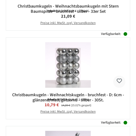
Christbaumkugeln - Weihnachtsbaumkugeln mit Stern
Baumspitze - bruchfest - silber - 33er Set
Inhalt:
33 Stück
(0,64 € / 1 Stück)
Regulärer Preis:
21,09 €
Preise inkl. MwSt. zzgl. Versandkosten
Verfügbarkeit:
Christbaumkugeln - Weihnachtskugeln - bruchfest - D: 6cm -
glänzend/matt/glitzernd - silber - 30St.
Inhalt:
30 Stück
(0,36 € / 1 Stück)
Verkaufspreis:
10,79 €
Regulärer Preis:
14,39 €
(25.02% gespart)
Preise inkl. MwSt. zzgl. Versandkosten
Verfügbarkeit: