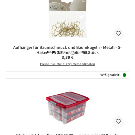
Aufhänger für Baumschmuck und Baumkugeln - Metall - S-
Haken - H: 3.5cm - gold - 50 Stück
Inhalt:
50 Stück
(0,07 € / 1 Stück)
Regulärer Preis:
3,39 €
Preise inkl. MwSt. zzgl. Versandkosten
Verfügbarkeit: