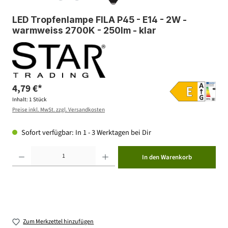
LED Tropfenlampe FILA P45 - E14 - 2W -
warmweiss 2700K - 250lm - klar
4,79 €*
Inhalt:
1 Stück
Preise inkl. MwSt. zzgl. Versandkosten
Sofort verfügbar: In 1 - 3 Werktagen bei Dir
Produkt Anzahl: Gib den gewünschten Wert ein oder benutze die Schaltflächen um die Anzahl zu erhöhen ode
In den Warenkorb
Zum Merkzettel hinzufügen