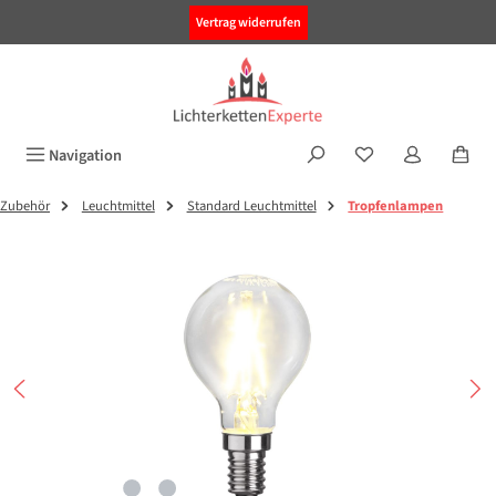
alt springen
Vertrag widerrufen
Navigation
Zubehör
Leuchtmittel
Standard Leuchtmittel
Tropfenlampen
Bildergalerie überspringen