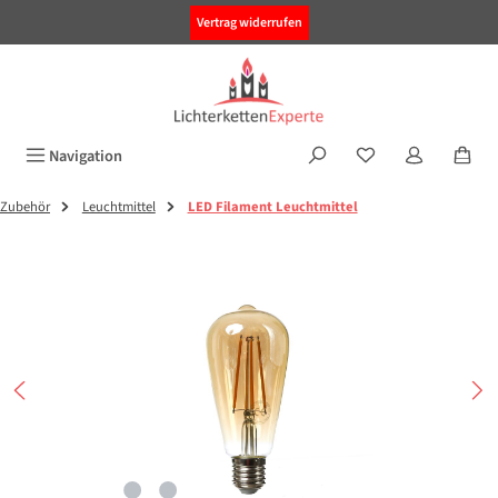
alt springen
Vertrag widerrufen
Navigation
Zubehör
Leuchtmittel
LED Filament Leuchtmittel
Bildergalerie überspringen