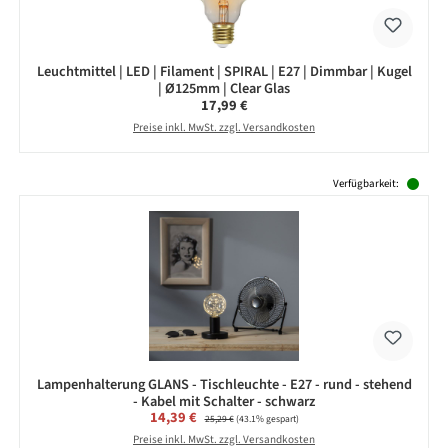
Leuchtmittel | LED | Filament | SPIRAL | E27 | Dimmbar | Kugel
| Ø125mm | Clear Glas
Regulärer Preis:
17,99 €
Preise inkl. MwSt. zzgl. Versandkosten
Produktgalerie überspringen
Verfügbarkeit:
Lampenhalterung GLANS - Tischleuchte - E27 - rund - stehend
- Kabel mit Schalter - schwarz
Verkaufspreis:
14,39 €
Regulärer Preis:
25,29 €
(43.1% gespart)
Preise inkl. MwSt. zzgl. Versandkosten