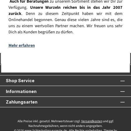
Auch für Beratungen
zu unserem Sortiment stehen wir Dir zur
Verfügung.
Unsere Wurzeln reichen bis in das Jahr 2007
zurück
. Denn zu diesem Zeitpunkt haben wir mit dem
Onlinehandel begonnen. Genau diese vielen Jahre sind es, die
uns zu einem wertvollen Partner machen. Wir freuen uns sehr
Dich als Kunden begrüßen zu dürfen.
Mehr erfahren
Vertrag widerrufen
Service-Hotline
Shop Service
Informationen
Zahlungsarten
Alle Preise inkl. gesetzl. Mehrwertsteuer zzgl.
Versandkosten
und ggf.
Nachnahmegebühren, wenn nicht anders angegeben.
© 2026 www.lichterketten-experte.de - Alle Rechte vorbehalten. Theme by