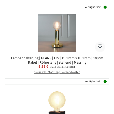
Verfügbarkeit:
Lampenhalterung | GLANS | E27 | D: 12cm x H: 17cm | 180cm
Kabel | Röhre lang | stehend | Messing
Verkaufspreis:
9,99 €
Regulärer Preis:
35,19 €
(71.61% gespart)
Preise inkl. MwSt. zzgl. Versandkosten
Verfügbarkeit: