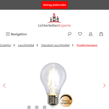
alt springen
Vertrag widerrufen
Navigation
Zubehör
Leuchtmittel
Standard Leuchtmittel
Tropfenlampen
Bildergalerie überspringen