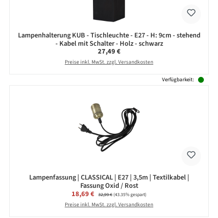
Lampenhalterung KUB - Tischleuchte - E27 - H: 9cm - stehend
- Kabel mit Schalter - Holz - schwarz
Regulärer Preis:
27,49 €
Preise inkl. MwSt. zzgl. Versandkosten
Verfügbarkeit:
Lampenfassung | CLASSICAL | E27 | 3,5m | Textilkabel |
Fassung Oxid / Rost
Verkaufspreis:
18,69 €
Regulärer Preis:
32,99 €
(43.35% gespart)
Preise inkl. MwSt. zzgl. Versandkosten