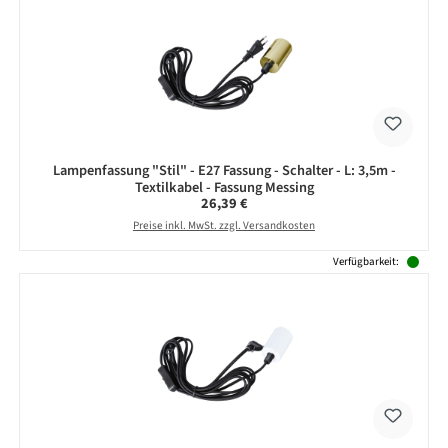
Lampenfassung "Stil" - E27 Fassung - Schalter - L: 3,5m -
Textilkabel - Fassung Messing
Regulärer Preis:
26,39 €
Preise inkl. MwSt. zzgl. Versandkosten
Verfügbarkeit: