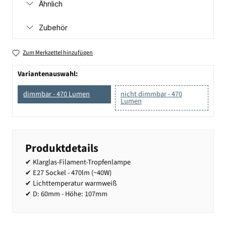
Ähnlich
Zubehör
Zum Merkzettel hinzufügen
Variantenauswahl:
dimmbar - 470 Lumen
nicht dimmbar - 470
Lumen
Produktdetails
✔ Klarglas-Filament-Tropfenlampe
✔ E27 Sockel - 470lm (~40W)
✔ Lichttemperatur warmweiß
✔ D: 60mm - Höhe: 107mm