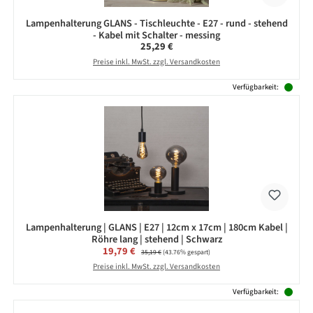
Lampenhalterung GLANS - Tischleuchte - E27 - rund - stehend
- Kabel mit Schalter - messing
Regulärer Preis:
25,29 €
Preise inkl. MwSt. zzgl. Versandkosten
Verfügbarkeit:
Lampenhalterung | GLANS | E27 | 12cm x 17cm | 180cm Kabel |
Röhre lang | stehend | Schwarz
Verkaufspreis:
19,79 €
Regulärer Preis:
35,19 €
(43.76% gespart)
Preise inkl. MwSt. zzgl. Versandkosten
Verfügbarkeit: