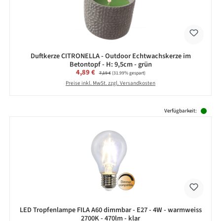
Duftkerze CITRONELLA - Outdoor Echtwachskerze im
Betontopf - H: 9,5cm - grün
Verkaufspreis:
4,89 €
Regulärer Preis:
7,19 €
(31.99% gespart)
Preise inkl. MwSt. zzgl. Versandkosten
Produktgalerie überspringen
Verfügbarkeit:
LED Tropfenlampe FILA A60 dimmbar - E27 - 4W - warmweiss
2700K - 470lm - klar