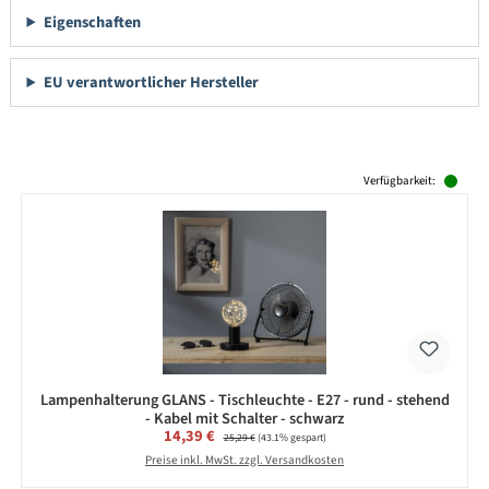
Eigenschaften
EU verantwortlicher Hersteller
Produktgalerie überspringen
Verfügbarkeit:
Lampenhalterung GLANS - Tischleuchte - E27 - rund - stehend
- Kabel mit Schalter - schwarz
Verkaufspreis:
14,39 €
Regulärer Preis:
25,29 €
(43.1% gespart)
Preise inkl. MwSt. zzgl. Versandkosten