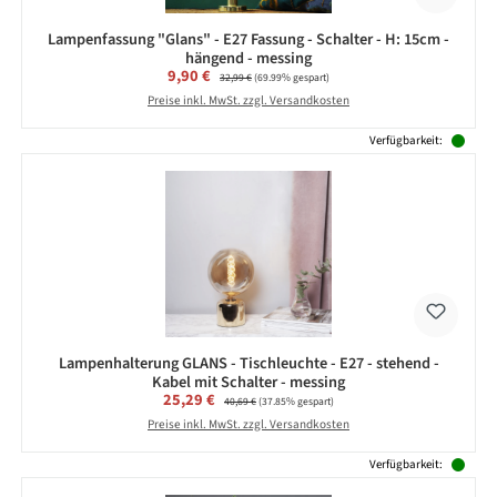
Lampenfassung "Glans" - E27 Fassung - Schalter - H: 15cm -
hängend - messing
Verkaufspreis:
9,90 €
Regulärer Preis:
32,99 €
(69.99% gespart)
Preise inkl. MwSt. zzgl. Versandkosten
Verfügbarkeit:
Lampenhalterung GLANS - Tischleuchte - E27 - stehend -
Kabel mit Schalter - messing
Verkaufspreis:
25,29 €
Regulärer Preis:
40,69 €
(37.85% gespart)
Preise inkl. MwSt. zzgl. Versandkosten
Verfügbarkeit: