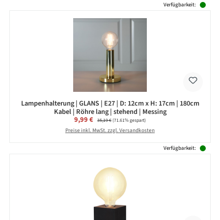
Verfügbarkeit:
Lampenhalterung | GLANS | E27 | D: 12cm x H: 17cm | 180cm
Kabel | Röhre lang | stehend | Messing
Verkaufspreis:
9,99 €
Regulärer Preis:
35,19 €
(71.61% gespart)
Preise inkl. MwSt. zzgl. Versandkosten
Verfügbarkeit: