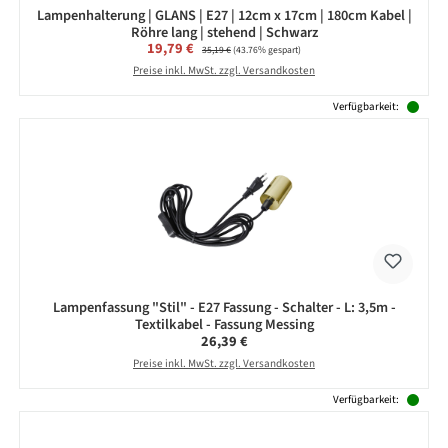
Lampenhalterung | GLANS | E27 | 12cm x 17cm | 180cm Kabel |
Röhre lang | stehend | Schwarz
Verkaufspreis:
19,79 €
Regulärer Preis:
35,19 €
(43.76% gespart)
Preise inkl. MwSt. zzgl. Versandkosten
Verfügbarkeit:
Lampenfassung "Stil" - E27 Fassung - Schalter - L: 3,5m -
Textilkabel - Fassung Messing
Regulärer Preis:
26,39 €
Preise inkl. MwSt. zzgl. Versandkosten
Verfügbarkeit: