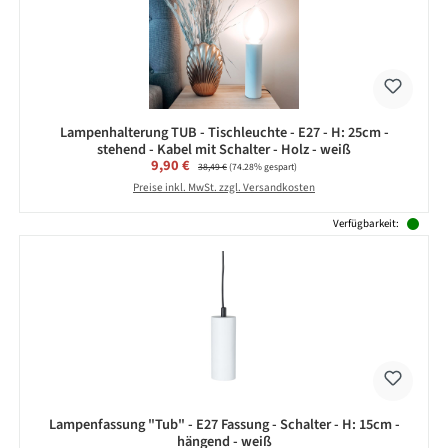
Lampenhalterung TUB - Tischleuchte - E27 - H: 25cm -
stehend - Kabel mit Schalter - Holz - weiß
Verkaufspreis:
9,90 €
Regulärer Preis:
38,49 €
(74.28% gespart)
Preise inkl. MwSt. zzgl. Versandkosten
Verfügbarkeit:
Lampenfassung "Tub" - E27 Fassung - Schalter - H: 15cm -
hängend - weiß