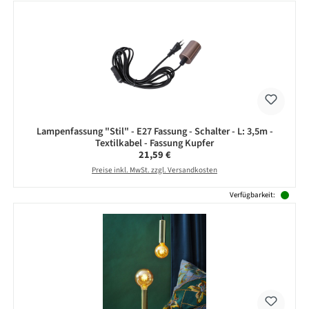
Lampenfassung "Stil" - E27 Fassung - Schalter - L: 3,5m -
Textilkabel - Fassung Kupfer
Regulärer Preis:
21,59 €
Preise inkl. MwSt. zzgl. Versandkosten
Verfügbarkeit: