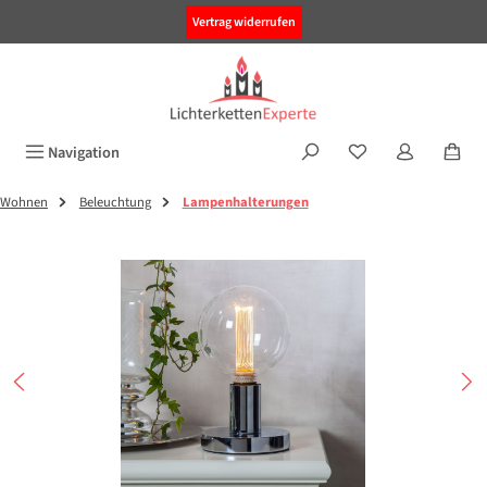
alt springen
Vertrag widerrufen
Navigation
Wohnen
Beleuchtung
Lampenhalterungen
Bildergalerie überspringen