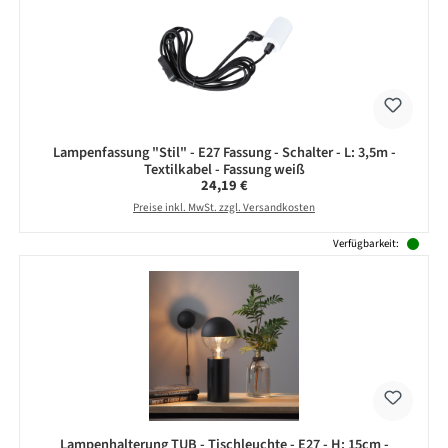
Lampenfassung "Stil" - E27 Fassung - Schalter - L: 3,5m -
Textilkabel - Fassung weiß
Regulärer Preis:
24,19 €
Preise inkl. MwSt. zzgl. Versandkosten
Verfügbarkeit:
Lampenhalterung TUB - Tischleuchte - E27 - H: 15cm -