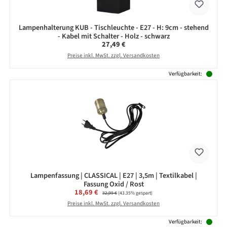
Lampenhalterung KUB - Tischleuchte - E27 - H: 9cm - stehend
- Kabel mit Schalter - Holz - schwarz
Regulärer Preis:
27,49 €
Preise inkl. MwSt. zzgl. Versandkosten
Verfügbarkeit:
Lampenfassung | CLASSICAL | E27 | 3,5m | Textilkabel |
Fassung Oxid / Rost
Verkaufspreis:
18,69 €
Regulärer Preis:
32,99 €
(43.35% gespart)
Preise inkl. MwSt. zzgl. Versandkosten
Verfügbarkeit: