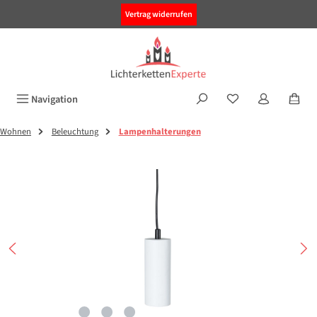
alt springen
Vertrag widerrufen
Navigation
Wohnen
Beleuchtung
Lampenhalterungen
Bildergalerie überspringen