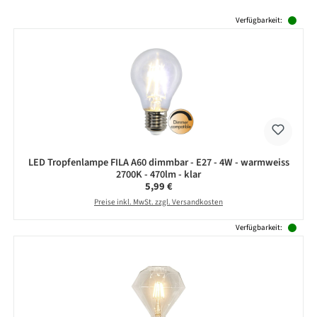
Produktgalerie überspringen
Verfügbarkeit:
LED Tropfenlampe FILA A60 dimmbar - E27 - 4W - warmweiss
2700K - 470lm - klar
Regulärer Preis:
5,99 €
Preise inkl. MwSt. zzgl. Versandkosten
Verfügbarkeit: