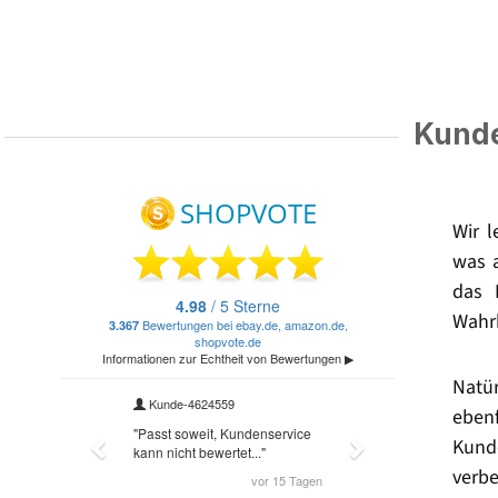
Kunde
Wir 
was 
das 
Wahrh
Natü
eben
Kund
verbe