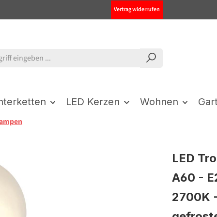
Vertrag widerrufen
chterketten
LED Kerzen
Wohnen
Gar
lampen
LED Tro
A60 - E
2700K -
gefrost