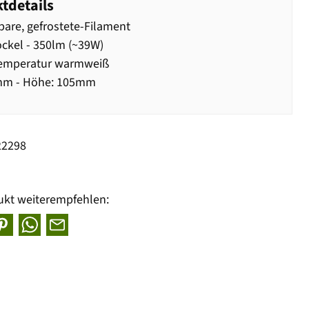
tdetails
re, gefrostete-Filament
ckel - 350lm (~39W)
temperatur warmweiß
mm - Höhe: 105mm
22298
ukt weiterempfehlen: