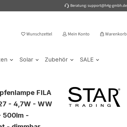
Beratung: support@h4g-gmbh.de
Wunschzettel
Mein Konto
Warenkorb
ten
Solar
Zubehör
SALE
pfenlampe FILA
27 - 4,7W - WW
 500lm -
et - dimmbar