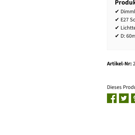
Produk
✔ Dimmba
✔ E27 So
✔ Licht
✔ D: 60
Artikel-Nr:
Dieses Prod