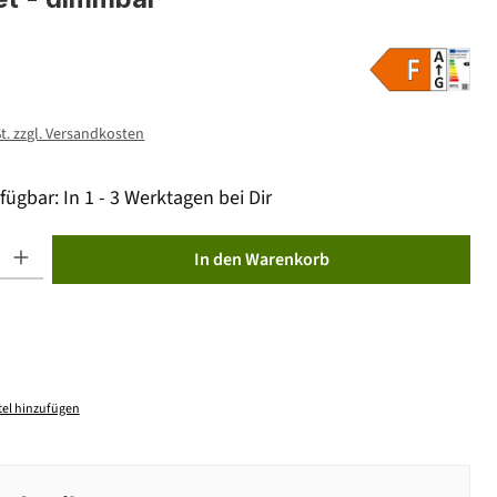
St. zzgl. Versandkosten
fügbar: In 1 - 3 Werktagen bei Dir
ib den gewünschten Wert ein oder benutze die Schaltflächen um die Anzahl zu erhöhen od
In den Warenkorb
el hinzufügen