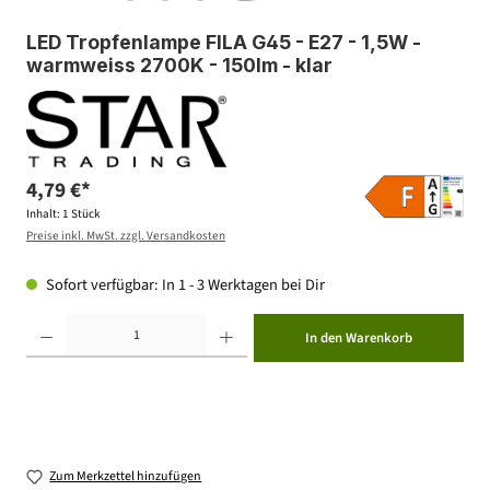
LED Tropfenlampe FILA G45 - E27 - 1,5W -
warmweiss 2700K - 150lm - klar
4,79 €*
Inhalt:
1 Stück
Preise inkl. MwSt. zzgl. Versandkosten
Sofort verfügbar: In 1 - 3 Werktagen bei Dir
Produkt Anzahl: Gib den gewünschten Wert ein oder benutze die Schaltflächen um die Anzahl zu erhöhen ode
In den Warenkorb
Zum Merkzettel hinzufügen