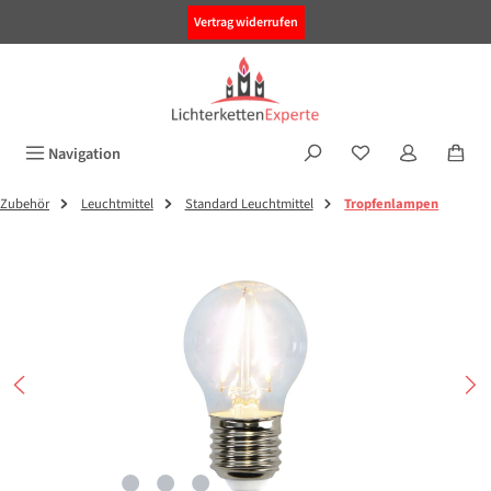
alt springen
Vertrag widerrufen
Navigation
Zubehör
Leuchtmittel
Standard Leuchtmittel
Tropfenlampen
Bildergalerie überspringen