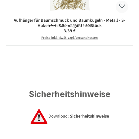
Aufhänger für Baumschmuck und Baumkugeln - Metall - S-
Haken - H: 3.5cm - gold - 50 Stück
Inhalt:
50 Stück
(0,07 € / 1 Stück)
Regulärer Preis:
3,39 €
Preise inkl. MwSt. zzgl. Versandkosten
Sicherheitshinweise
Download:
Sicherheitshinweise