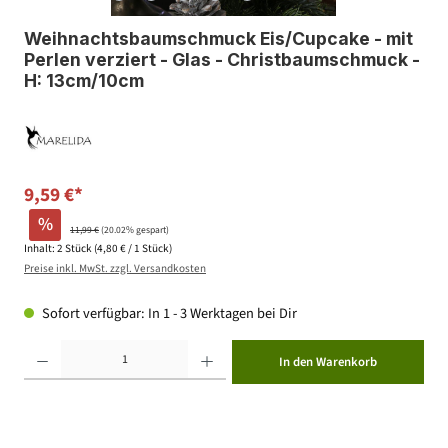
Weihnachtsbaumschmuck Eis/Cupcake - mit
Perlen verziert - Glas - Christbaumschmuck -
H: 13cm/10cm
9,59 €*
%
11,99 €
(20.02% gespart)
Inhalt:
2 Stück
(4,80 € / 1 Stück)
Preise inkl. MwSt. zzgl. Versandkosten
Sofort verfügbar: In 1 - 3 Werktagen bei Dir
Produkt Anzahl: Gib den gewünschten Wert ein oder benutze die Schaltflächen um die Anzahl zu erhöhen ode
In den Warenkorb