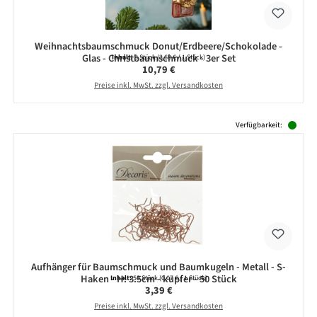
Weihnachtsbaumschmuck Donut/Erdbeere/Schokolade -
Glas - Christbaumschmuck - 3er Set
Inhalt:
3 Stück
(3,60 € / 1 Stück)
Regulärer Preis:
10,79 €
Preise inkl. MwSt. zzgl. Versandkosten
Produktgalerie überspringen
Verfügbarkeit:
Aufhänger für Baumschmuck und Baumkugeln - Metall - S-
Haken - H: 3.5cm - kupfer - 50 Stück
Inhalt:
50 Stück
(0,07 € / 1 Stück)
Regulärer Preis:
3,39 €
Preise inkl. MwSt. zzgl. Versandkosten