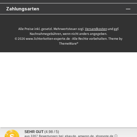
Zahlungsarten
Alle Preise inkl. gesetzl. Mehrwertsteuer zzgl.
Versandkosten
und ggf.
Nachnahmegebühren, wenn nicht anders angegeben.
© 2026 www.lichterketten-experte.de - Alle Rechte vorbehalten. Theme by
ThemeWare®
SEHR GUT
(4.98 / 5)
aus
3367
Bewertungen bei: ebay.de, amazon.de, shopvote.de ⓘ