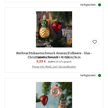
Verfügbarkeit:
Weihnachtsbaumschmuck Ananas/Erdbeere - Glas -
Christbaumschmuck - H: 12cm/9cm
Inhalt:
2 Stück
(4,80 € / 1 Stück)
Verkaufspreis:
9,59 €
Regulärer Preis:
11,99 €
(20.02% gespart)
Preise inkl. MwSt. zzgl. Versandkosten
Verfügbarkeit: