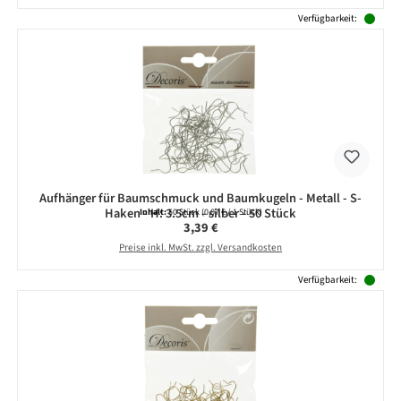
Verfügbarkeit:
Aufhänger für Baumschmuck und Baumkugeln - Metall - S-
Haken - H: 3.5cm - silber - 50 Stück
Inhalt:
50 Stück
(0,07 € / 1 Stück)
Regulärer Preis:
3,39 €
Preise inkl. MwSt. zzgl. Versandkosten
Verfügbarkeit: