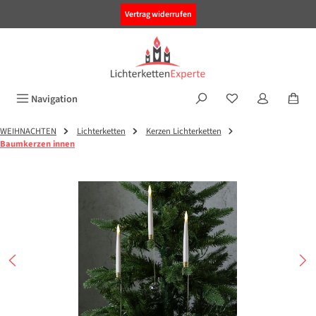
alt springen
Vertrag widerrufen
Navigation
WEIHNACHTEN
Lichterketten
Kerzen Lichterketten
Baumkerzen innen
Bildergalerie überspringen