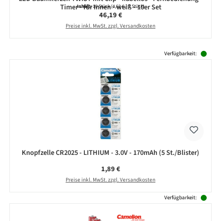
Timer - für Innen - weiß - 10er Set
Inhalt:
10 Stück
(4,62 € / 1 Stück)
Regulärer Preis:
46,19 €
Preise inkl. MwSt. zzgl. Versandkosten
Produktgalerie überspringen
Verfügbarkeit:
Knopfzelle CR2025 - LITHIUM - 3.0V - 170mAh (5 St./Blister)
Regulärer Preis:
1,89 €
Preise inkl. MwSt. zzgl. Versandkosten
Verfügbarkeit: