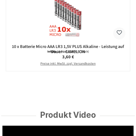
10 x Batterie Micro AAA LR3 1,5V PLUS Alkaline - Leistung auf
Dauer - CAMELION
Inhalt:
10 Stück
(0,36 € / 1 Stück)
Regulärer Preis:
3,60 €
Preise inkl. MwSt. zzgl. Versandkosten
Produkt Video