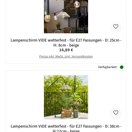
Lampenschirm VIDE wetterfest - für E27 Fassungen - D: 25cm -
H: 8cm - beige
Regulärer Preis:
16,89 €
Preise inkl. MwSt. zzgl. Versandkosten
Verfügbarkeit:
Lampenschirm VIDE wetterfest - für E27 Fassungen - D: 38cm -
H:12cm - beige