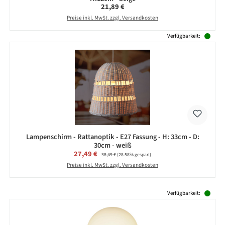
Regulärer Preis:
21,89 €
Preise inkl. MwSt. zzgl. Versandkosten
Verfügbarkeit:
Lampenschirm - Rattanoptik - E27 Fassung - H: 33cm - D:
30cm - weiß
Verkaufspreis:
27,49 €
Regulärer Preis:
38,49 €
(28.58% gespart)
Preise inkl. MwSt. zzgl. Versandkosten
Produktgalerie überspringen
Verfügbarkeit: