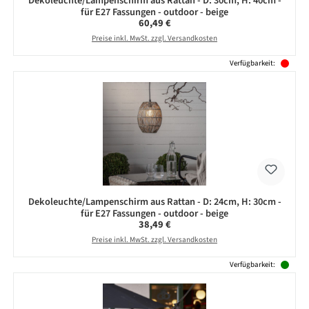
Dekoleuchte/Lampenschirm aus Rattan - D: 30cm, H: 40cm -
für E27 Fassungen - outdoor - beige
Regulärer Preis:
60,49 €
Preise inkl. MwSt. zzgl. Versandkosten
Verfügbarkeit:
Dekoleuchte/Lampenschirm aus Rattan - D: 24cm, H: 30cm -
für E27 Fassungen - outdoor - beige
Regulärer Preis:
38,49 €
Preise inkl. MwSt. zzgl. Versandkosten
Verfügbarkeit: