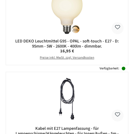
LED DEKO Leuchtmittel G95 - OPAL - soft-touch - E27 - D:
95mm - 5W - 2600K - 400lm - dimmbar.
Regulärer Preis:
16,95 €
Preise inkl. MwSt. zzgl. Versandkosten
Verfügbarkeit:
Kabel mit E27 Lampenfassung - für
Lampenschirme/Hängeleuchten - für Innen/Außen - 5m -