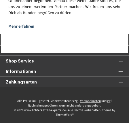
Onlinehandel begonnen. Genau diese vielen Jahre sind es, die
uns zu einem wertvollen Partner machen. Wir freuen uns sehr
Dich als Kunden begrüßen zu dürfen.
Mehr erfahren
Vertrag widerrufen
Service-Hotline
Shop Service
Informationen
Zahlungsarten
Alle Preise inkl. gesetzl. Mehrwertsteuer zzgl.
Versandkosten
und ggf.
Nachnahmegebühren, wenn nicht anders angegeben.
© 2026 www.lichterketten-experte.de - Alle Rechte vorbehalten. Theme by
ThemeWare®