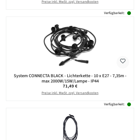
Preise inkl. MwSt. zzgl. Versandkosten
Verfügbarkeit:
System CONNECTA BLACK - Lichterkette - 10 x E27 - 7,35m -
max 2000W/15W/Lampe - IP44
Regulärer Preis:
71,49 €
Preise inkl. MwSt. zzgl. Versandkosten
Verfügbarkeit: