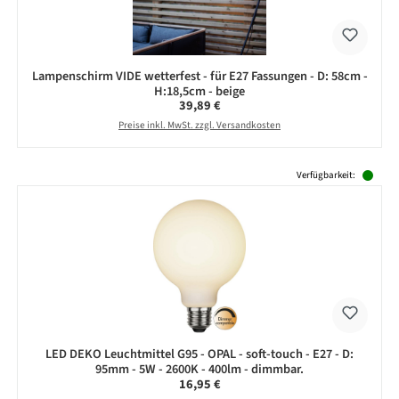
Lampenschirm VIDE wetterfest - für E27 Fassungen - D: 58cm -
H:18,5cm - beige
Regulärer Preis:
39,89 €
Preise inkl. MwSt. zzgl. Versandkosten
Produktgalerie überspringen
Verfügbarkeit:
LED DEKO Leuchtmittel G95 - OPAL - soft-touch - E27 - D:
95mm - 5W - 2600K - 400lm - dimmbar.
Regulärer Preis:
16,95 €