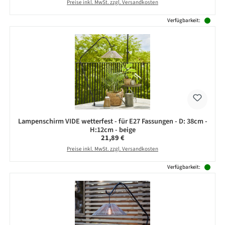
Preise inkl. MwSt. zzgl. Versandkosten
Verfügbarkeit:
Lampenschirm VIDE wetterfest - für E27 Fassungen - D: 38cm -
H:12cm - beige
Regulärer Preis:
21,89 €
Preise inkl. MwSt. zzgl. Versandkosten
Verfügbarkeit: