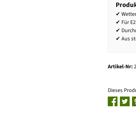
Produk
✔ Wette
✔ Für E
✔ Durch
✔ Aus st
Artikel-Nr:
Dieses Prod