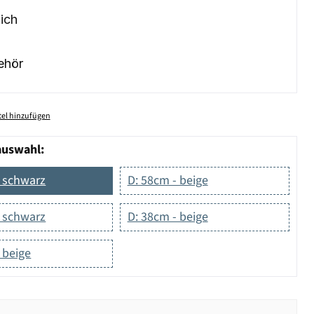
ich
ehör
el hinzufügen
auswahl:
- schwarz
D: 58cm - beige
- schwarz
D: 38cm - beige
 beige