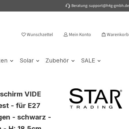
Beratung: support@h4g-gmbh.de
Wunschzettel
Mein Konto
Warenkorb
ten
Solar
Zubehör
SALE
schirm VIDE
est - für E27
en - schwarz -
 - H: 18,5cm