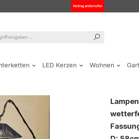
Vertrag widerrufen
chterketten
LED Kerzen
Wohnen
Gar
Lampen
wetterf
Fassung
D: 58cm