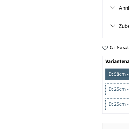
Ähnl
Zub
Zum Merkzett
Varianten
D: 58cm 
D: 25cm 
D: 25cm -