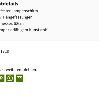
tdetails
rfester Lampenschirm
27 Hängefassungen
messer: 58cm
rapazierfähigem Kunststoff
21728
ukt weiterempfehlen: