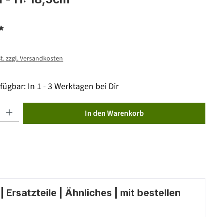
*
St. zzgl. Versandkosten
fügbar: In 1 - 3 Werktagen bei Dir
ib den gewünschten Wert ein oder benutze die Schaltflächen um die Anzahl zu erhöhen od
In den Warenkorb
 Ersatzteile | Ähnliches | mit bestellen