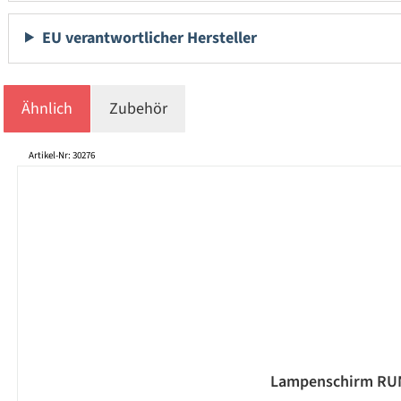
EU verantwortlicher Hersteller
Ähnlich
Zubehör
Produktgalerie überspringen
Artikel-Nr: 30276
Lampenschirm RUND 