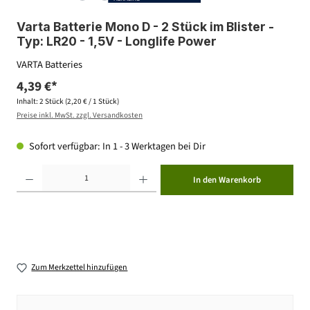
Varta Batterie Mono D - 2 Stück im Blister -
Typ: LR20 - 1,5V - Longlife Power
VARTA Batteries
4,39 €*
Inhalt:
2 Stück
(2,20 € / 1 Stück)
Preise inkl. MwSt. zzgl. Versandkosten
Sofort verfügbar: In 1 - 3 Werktagen bei Dir
Produkt Anzahl: Gib den gewünschten Wert ein oder benutze die Schaltflächen um die Anzahl zu erhöhen ode
In den Warenkorb
Zum Merkzettel hinzufügen