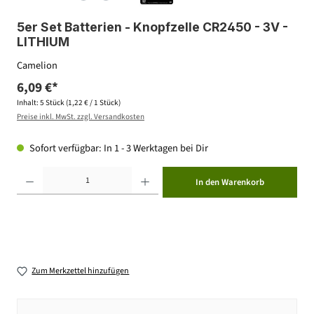
5er Set Batterien - Knopfzelle CR2450 - 3V -
LITHIUM
Camelion
6,09 €*
Inhalt:
5 Stück
(1,22 € / 1 Stück)
Preise inkl. MwSt. zzgl. Versandkosten
Sofort verfügbar: In 1 - 3 Werktagen bei Dir
Produkt Anzahl: Gib den gewünschten Wert ein oder benutze die Schaltflächen um die Anzahl zu erhöhen ode
In den Warenkorb
Zum Merkzettel hinzufügen