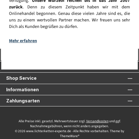
Verfügung.
Unsere Wurzeln reichen bis in das Jahr 2007
zurück
. Denn zu diesem Zeitpunkt haben wir mit dem
Onlinehandel begonnen. Genau diese vielen Jahre sind es, die
uns zu einem wertvollen Partner machen. Wir freuen uns sehr
Dich als Kunden begrüßen zu dürfen.
Mehr erfahren
Vertrag widerrufen
Service-Hotline
Shop Service
Informationen
Zahlungsarten
Alle Preise inkl. gesetzl. Mehrwertsteuer zzgl.
Versandkosten
und ggf.
Nachnahmegebühren, wenn nicht anders angegeben.
© 2026 www.lichterketten-experte.de - Alle Rechte vorbehalten. Theme by
ThemeWare®