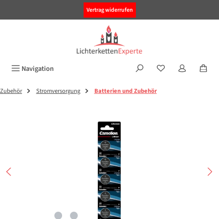
alt springen
Vertrag widerrufen
Navigation
Zubehör
Stromversorgung
Batterien und Zubehör
Bildergalerie überspringen