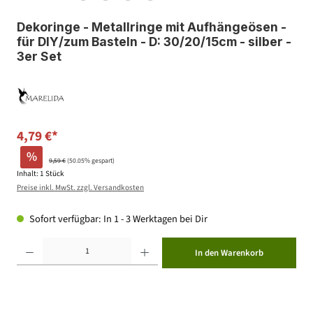
Dekoringe - Metallringe mit Aufhängeösen -
für DIY/zum Basteln - D: 30/20/15cm - silber -
3er Set
4,79 €*
%
9,59 €
(50.05% gespart)
Inhalt:
1 Stück
Preise inkl. MwSt. zzgl. Versandkosten
Sofort verfügbar: In 1 - 3 Werktagen bei Dir
Produkt Anzahl: Gib den gewünschten Wert ein oder benutze die Schaltflächen um die Anzahl zu erhöhen ode
In den Warenkorb