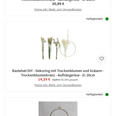
Regulärer Preis:
35,99 €
Preise inkl. MwSt. zzgl. Versandkosten
Verfügbarkeit:
Bastelset DIY - Dekoring mit Trockenblumen und Gräsern -
Trockenblumenkranz - Aufhängeröse - D: 20cm
Verkaufspreis:
14,39 €
Regulärer Preis:
32,99 €
(56.38% gespart)
Preise inkl. MwSt. zzgl. Versandkosten
Verfügbarkeit: