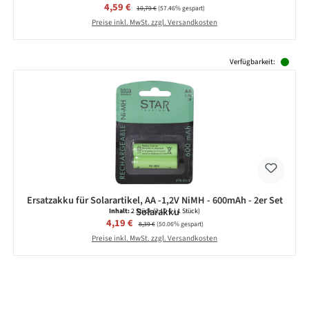
Verkaufspreis:
4,59 €
Regulärer Preis:
10,79 €
(57.46% gespart)
Preise inkl. MwSt. zzgl. Versandkosten
Produktgalerie überspringen
Verfügbarkeit:
Ersatzakku für Solarartikel, AA -1,2V NiMH - 600mAh - 2er Set
- Solarakku
Inhalt:
2 Stück
(2,10 € / 1 Stück)
Verkaufspreis:
4,19 €
Regulärer Preis:
8,39 €
(50.06% gespart)
Preise inkl. MwSt. zzgl. Versandkosten