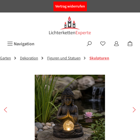
alt springen
Vertrag widerrufen
Navigation
Garten
Dekoration
Figuren und Statuen
Skulpturen
Bildergalerie überspringen