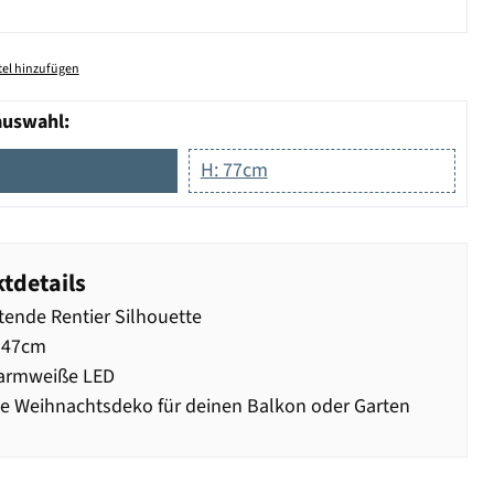
el hinzufügen
auswahl:
H: 77cm
tdetails
ende Rentier Silhouette
 47cm
armweiße LED
 Weihnachtsdeko für deinen Balkon oder Garten