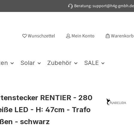
Beratung: support@h4g-gmbh.de
Wunschzettel
Mein Konto
Warenkorb
ten
Solar
Zubehör
SALE
tenstecker RENTIER - 280
ße LED - H: 47cm - Trafo
ußen - schwarz