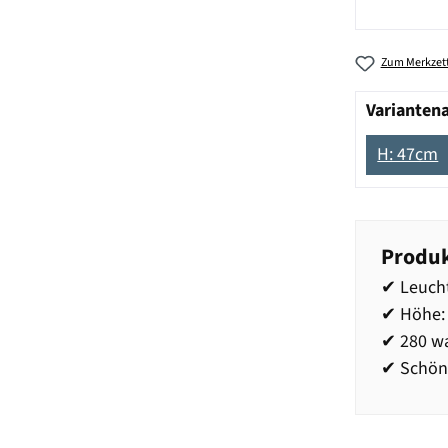
Zum Merkzett
Varianten
H: 47cm
Produk
✔ Leucht
✔ Höhe:
✔ 280 w
✔ Schöne