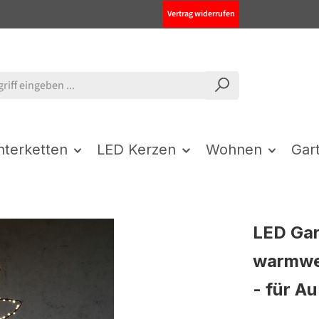
Vertrag widerrufen
chterketten
LED Kerzen
Wohnen
Gar
LED Gar
warmwei
- für A