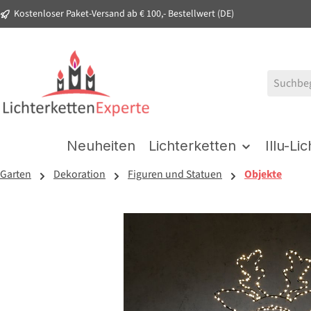
Kostenloser Paket-Versand ab € 100,- Bestellwert (DE)
springen
Zur Hauptnavigation springen
Neuheiten
Lichterketten
Illu-Li
Garten
Dekoration
Figuren und Statuen
Objekte
Bildergalerie überspringen