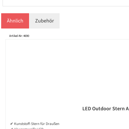
Ähnlich
Zubehör
Produktgalerie überspringen
Artikel-Nr: 4690
LED Outdoor Stern Al
✔ Kunststoff-Stern für Draußen