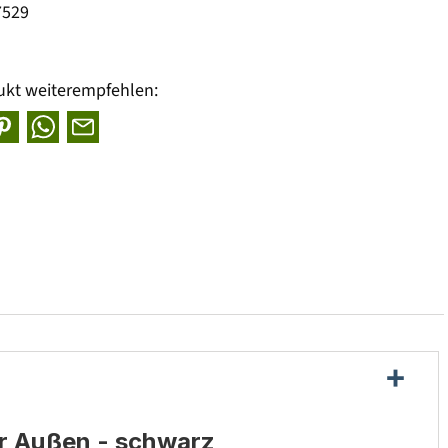
7529
ukt weiterempfehlen:
ür Außen - schwarz