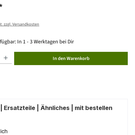
*
St. zzgl. Versandkosten
fügbar: In 1 - 3 Werktagen bei Dir
ib den gewünschten Wert ein oder benutze die Schaltflächen um die Anzahl zu erhöhen od
In den Warenkorb
 Ersatzteile | Ähnliches | mit bestellen
ich