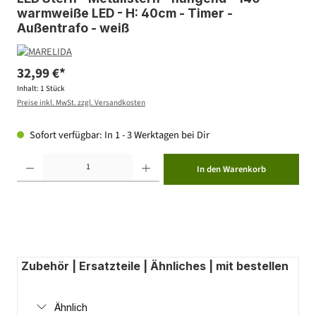
warmweiße LED - H: 40cm - Timer -
Außentrafo - weiß
32,99 €*
Inhalt:
1 Stück
Preise inkl. MwSt. zzgl. Versandkosten
Sofort verfügbar: In 1 - 3 Werktagen bei Dir
Produkt Anzahl: Gib den gewünschten Wert ein oder benutze die Schaltflächen um die Anzahl zu erhöhen ode
In den Warenkorb
Zubehör | Ersatzteile | Ähnliches | mit bestellen
Ähnlich