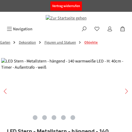
alt springen
Vertrag widerrufen
Navigation
Garten
Dekoration
Figuren und Statuen
Objekte
Bildergalerie überspringen
LED Stern - Metallstern - hängend - 140