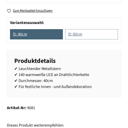
Zum Merkzettel hinzufügen
Variantenauswahl:
D: 40cm
D: 60cm
Produktdetails
✔ Leuchtender Metallstern
✔ 140 warmweiße LED an Drahtlichterkette
✔ Durchmesser: 40cm
✔ Für festliche Innen - und Außendekoration
Artikel-Nr:
9081
Dieses Produkt weiterempfehlen: