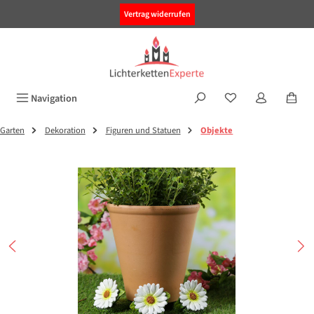
alt springen
Vertrag widerrufen
Navigation
Garten
Dekoration
Figuren und Statuen
Objekte
Bildergalerie überspringen