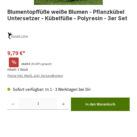
Blumentopffüße weiße Blumen - Pflanzkübel
Untersetzer - Kübelfüße - Polyresin - 3er Set
9,79 €*
%
18,09 €
(45.88% gespart)
Inhalt:
1 Stück
Preise inkl. MwSt. zzgl. Versandkosten
Sofort verfügbar: In 1 - 3 Werktagen bei Dir
Produkt Anzahl: Gib den gewünschten Wert ein oder benutze die Schaltflächen um die Anzahl zu erhöhen ode
In den Warenkorb