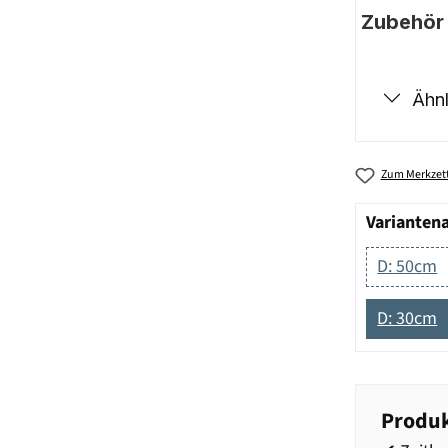
Zubehör |
Ähnl
Zum Merkzett
Varianten
D: 50cm
D: 30cm
Produk