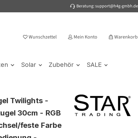
Beratung: support@h4g-gmbh.de
Wunschzettel
Mein Konto
Warenkorb
ten
Solar
Zubehör
SALE
el Twilights -
ugel 30cm - RGB
hsel/feste Farbe
edienung -