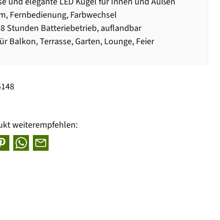
se und elegante LED Kugel für Innen und Außen
m, Fernbedienung, Farbwechsel
 8 Stunden Batteriebetrieb, auflandbar
für Balkon, Terrasse, Garten, Lounge, Feier
5148
ukt weiterempfehlen: