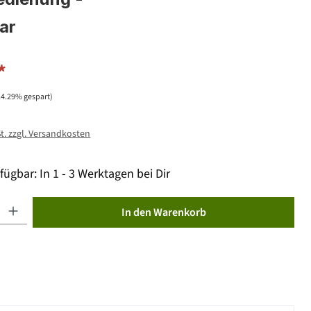
ar
*
14.29% gespart)
St. zzgl. Versandkosten
fügbar: In 1 - 3 Werktagen bei Dir
ib den gewünschten Wert ein oder benutze die Schaltflächen um die Anzahl zu erhöhen od
In den Warenkorb