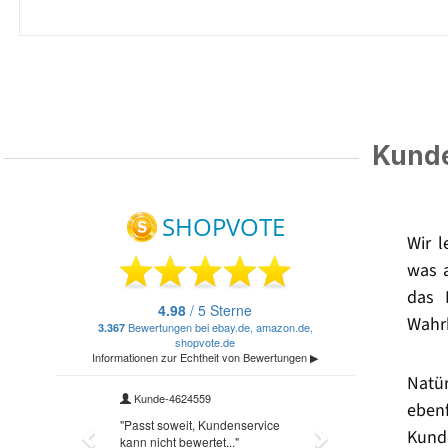
Kunde
Wir 
was 
das 
Wahrh
Natü
eben
Kund