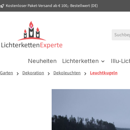
Kostenloser Paket-Versand ab € 100,- Bestellwert (DE)
springen
Zur Hauptnavigation springen
Neuheiten
Lichterketten
Illu-Li
Garten
Dekoration
Dekoleuchten
Leuchtkugeln
Bildergalerie überspringen