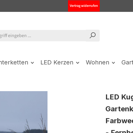
Vertrag widerrufen
chterketten
LED Kerzen
Wohnen
Gar
LED Kug
Gartenk
Farbwec
- Fernb