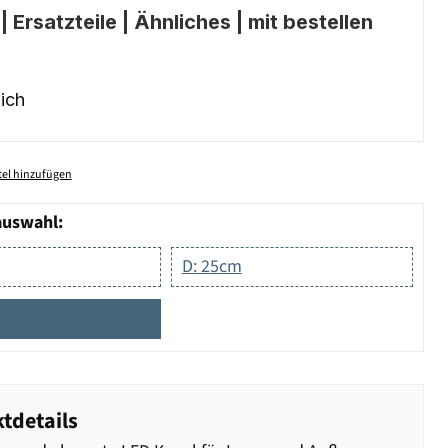
 Ersatzteile | Ähnliches | mit bestellen
ich
el hinzufügen
auswahl:
D: 25cm
tdetails