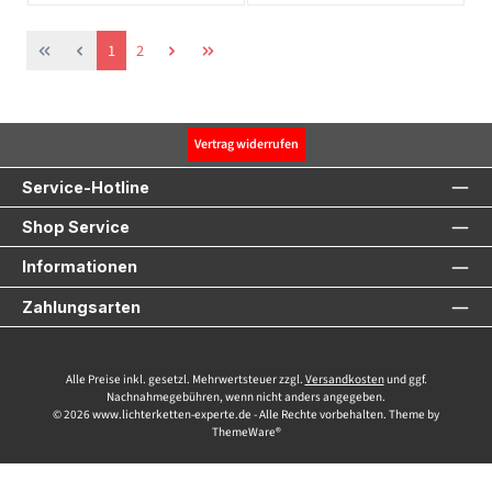
Seite
Seite
1
2
Vertrag widerrufen
Service-Hotline
Shop Service
Informationen
Zahlungsarten
Alle Preise inkl. gesetzl. Mehrwertsteuer zzgl.
Versandkosten
und ggf.
Nachnahmegebühren, wenn nicht anders angegeben.
© 2026 www.lichterketten-experte.de - Alle Rechte vorbehalten. Theme by
ThemeWare®