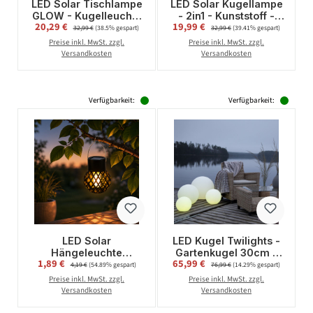
LED Solar Tischlampe
LED Solar Kugellampe
GLOW - Kugelleuchte
- 2in1 - Kunststoff -
Verkaufspreis:
Verkaufspreis:
20,29 €
Regulärer Preis:
19,99 €
Regulärer Preis:
mit Sockel -
warmweiße LED
32,99 €
(38.5% gespart)
32,99 €
(39.41% gespart)
warmweiße LED - H:
Drahtlichterkette - D:
Preise inkl. MwSt. zzgl.
Preise inkl. MwSt. zzgl.
27cm - Lichtsensor -
30cm - bernstein
Versandkosten
Versandkosten
grün
Verfügbarkeit:
Verfügbarkeit:
LED Solar
LED Kugel Twilights -
Hängeleuchte
Gartenkugel 30cm -
Verkaufspreis:
Verkaufspreis:
1,89 €
Regulärer Preis:
65,99 €
Regulärer Preis:
Feuerball -
RGB
4,19 €
(54.89% gespart)
76,99 €
(14.29% gespart)
Kugelleuchte mit
Farbwechsel/feste
Preise inkl. MwSt. zzgl.
Preise inkl. MwSt. zzgl.
Flammeneffekt - H:
Farbe - Fernbedienung
Versandkosten
Versandkosten
9cm - Sensor -
- Aufladbar
schwarz