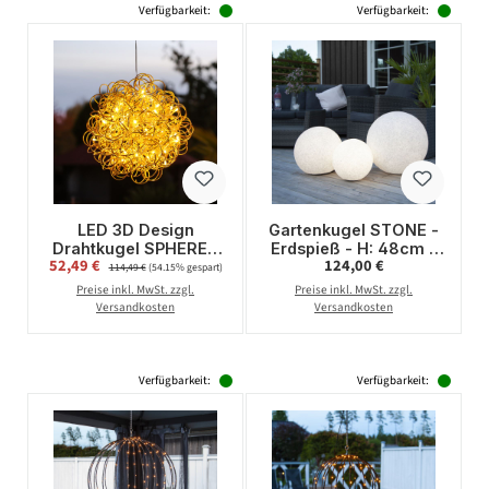
Verfügbarkeit:
Verfügbarkeit:
LED 3D Design
Gartenkugel STONE -
Drahtkugel SPHERE -
Erdspieß - H: 48cm -
Verkaufspreis:
Regulärer Preis:
52,49 €
Regulärer Preis:
124,00 €
50 warmweiße LED -
D: 50cm - Fassung
114,49 €
(54.15% gespart)
D: 30cm - für Innen
E27 - Kabel - Außen -
Preise inkl. MwSt. zzgl.
Preise inkl. MwSt. zzgl.
und Außen - gold
grau
Versandkosten
Versandkosten
Verfügbarkeit:
Verfügbarkeit: