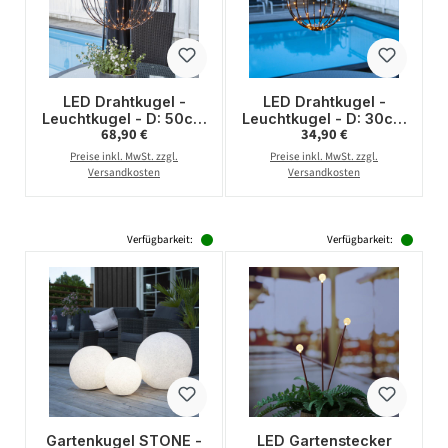
LED Drahtkugel -
LED Drahtkugel -
Leuchtkugel - D: 50cm
Leuchtkugel - D: 30cm
Regulärer Preis:
Regulärer Preis:
68,90 €
34,90 €
- 198 warmweiße LED
- 96 warmweiße LED -
- 8 Funktionen -
8 Funktionen - faltbar
Preise inkl. MwSt. zzgl.
Preise inkl. MwSt. zzgl.
faltbar - schwarz
- schwarz
Versandkosten
Versandkosten
Verfügbarkeit:
Verfügbarkeit:
Gartenkugel STONE -
LED Gartenstecker