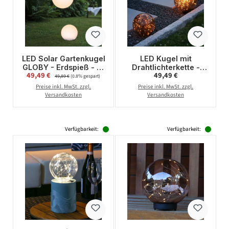
LED Solar Gartenkugel
LED Kugel mit
GLOBY - Erdspieß - H:
Drahtlichterkette -
Verkaufspreis:
Regulärer Preis:
49,49 €
Regulärer Preis:
49,49 €
23cm, D: 25cm - 2
stehend - 100
49,89 €
(0.8% gespart)
warmweiße LED -
bernsteinfarbene LED
Preise inkl. MwSt. zzgl.
Preise inkl. MwSt. zzgl.
Dämmerungssensor
- D: 25cm - f.Außen -
Versandkosten
Versandkosten
rauchgrau
Verfügbarkeit:
Verfügbarkeit: