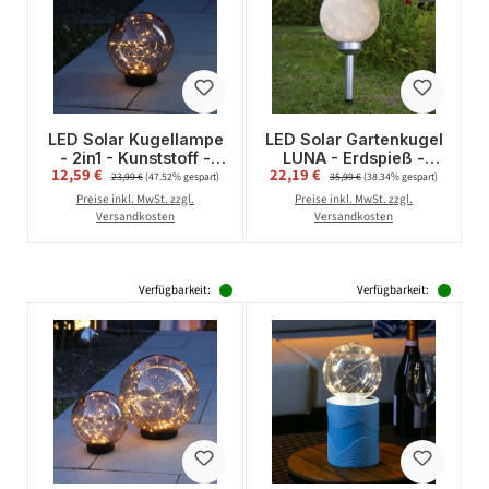
LED Solar Kugellampe
LED Solar Gartenkugel
- 2in1 - Kunststoff -
LUNA - Erdspieß -
Verkaufspreis:
Verkaufspreis:
12,59 €
Regulärer Preis:
22,19 €
Regulärer Preis:
warmweiße LED
warmweiße LED - H:
23,99 €
(47.52% gespart)
35,99 €
(38.34% gespart)
Drahtlichterkette - D:
37cm - D: 20cm -
Preise inkl. MwSt. zzgl.
Preise inkl. MwSt. zzgl.
20cm - bernstein
Dämmerungssensor
Versandkosten
Versandkosten
Verfügbarkeit:
Verfügbarkeit: