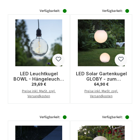
Verfügbarkeit:
Verfügbarkeit:
LED Leuchtkugel
LED Solar Gartenkugel
BOWL - Hängeleuchte
GLOBY - zum
Regulärer Preis:
Regulärer Preis:
29,69 €
64,90 €
- Filament LED -
Aufhängen - H: 29cm,
12,5cm - Batterie -
D: 30cm - 6
Preise inkl. MwSt. zzgl.
Preise inkl. MwSt. zzgl.
Timer - transparent -
warmweiße LED -
Versandkosten
Versandkosten
Außen
Lichtsensor
Verfügbarkeit:
Verfügbarkeit: