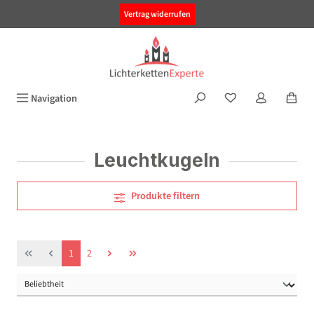
alt springen
Vertrag widerrufen
Navigation
Leuchtkugeln
Produkte filtern
Seite
Seite
1
2