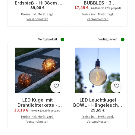
Erdspieß - H: 38cm -
BUBBLES - 3
Regulärer Preis:
Verkaufspreis:
89,00 €
17,49 €
Regulärer Preis:
D: 40cm - Fassung
Erdspieße mit
26,39 €
(33.72% gespart)
E27 - Kabel - Außen -
Luftblasen Optik -
Preise inkl. MwSt. zzgl.
Preise inkl. MwSt. zzgl.
grau
warmweiße LED - L:
Versandkosten
Versandkosten
1m - rostbraun
Verfügbarkeit:
Verfügbarkeit:
LED Kugel mit
LED Leuchtkugel
Drahtlichterkette -
BOWL - Hängeleuchte
Verkaufspreis:
Regulärer Preis:
33,19 €
Regulärer Preis:
29,69 €
stehend - 80
- Filament LED - D:
45,09 €
(26.39% gespart)
bernsteinfarbene LED
12,5cm - Batterie -
Preise inkl. MwSt. zzgl.
Preise inkl. MwSt. zzgl.
- D: 20cm - f. Außen -
Timer - amber -
Versandkosten
Versandkosten
rauchgrau
Außen