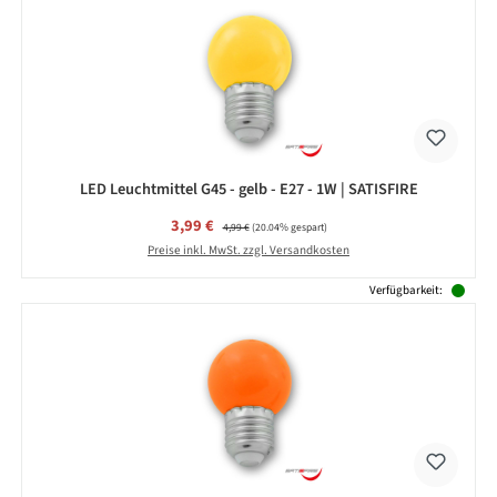
LED Leuchtmittel G45 - gelb - E27 - 1W | SATISFIRE
Verkaufspreis:
3,99 €
Regulärer Preis:
4,99 €
(20.04% gespart)
Preise inkl. MwSt. zzgl. Versandkosten
Verfügbarkeit: