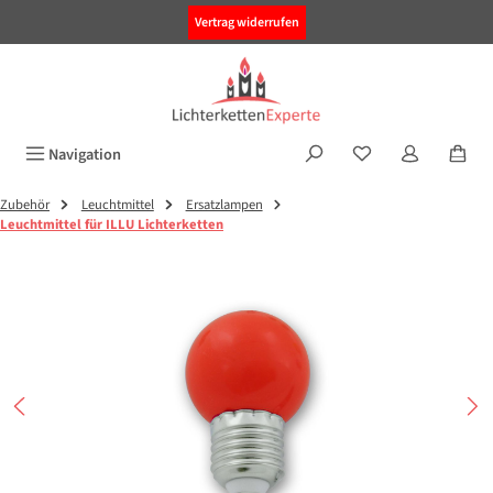
alt springen
Vertrag widerrufen
Navigation
Zubehör
Leuchtmittel
Ersatzlampen
Leuchtmittel für ILLU Lichterketten
Bildergalerie überspringen