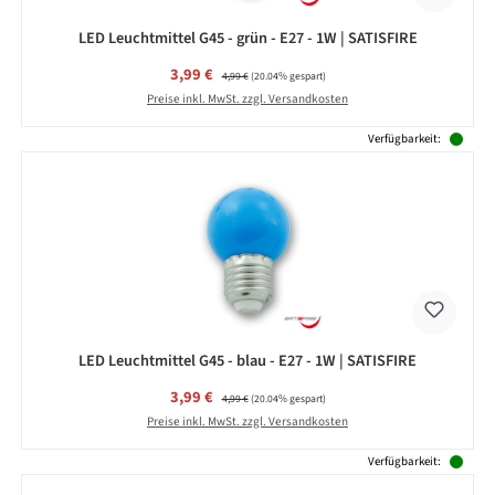
LED Leuchtmittel G45 - grün - E27 - 1W | SATISFIRE
Verkaufspreis:
3,99 €
Regulärer Preis:
4,99 €
(20.04% gespart)
Preise inkl. MwSt. zzgl. Versandkosten
Verfügbarkeit:
LED Leuchtmittel G45 - blau - E27 - 1W | SATISFIRE
Verkaufspreis:
3,99 €
Regulärer Preis:
4,99 €
(20.04% gespart)
Preise inkl. MwSt. zzgl. Versandkosten
Verfügbarkeit: