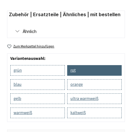
Zubehör | Ersatzteile | Ähnliches | mit bestellen
Ähnlich
Zum Merkzettel hinzufügen
Variantenauswahl:
grün
rot
blau
orange
gelb
ultra warmweiß
warmweiß
kaltweiß