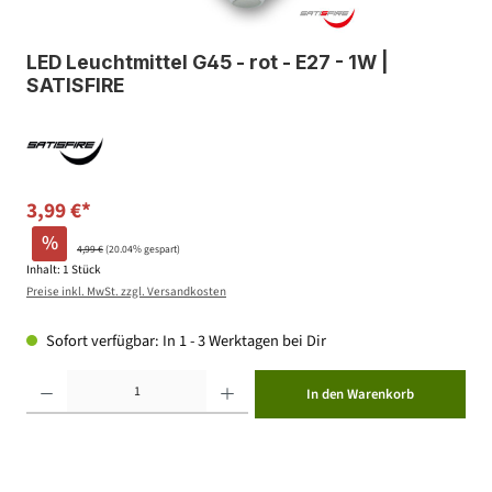
LED Leuchtmittel G45 - rot - E27 - 1W |
SATISFIRE
3,99 €*
%
4,99 €
(20.04% gespart)
Inhalt:
1 Stück
Preise inkl. MwSt. zzgl. Versandkosten
Sofort verfügbar: In 1 - 3 Werktagen bei Dir
Produkt Anzahl: Gib den gewünschten Wert ein oder benutze die Schaltflächen um die Anzahl zu erhöhen ode
In den Warenkorb