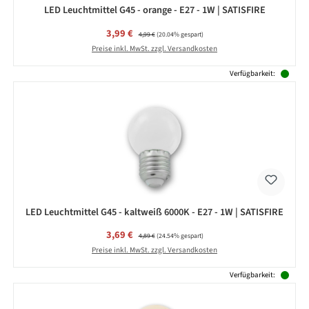
LED Leuchtmittel G45 - orange - E27 - 1W | SATISFIRE
Verkaufspreis:
3,99 €
Regulärer Preis:
4,99 €
(20.04% gespart)
Preise inkl. MwSt. zzgl. Versandkosten
Verfügbarkeit:
LED Leuchtmittel G45 - kaltweiß 6000K - E27 - 1W | SATISFIRE
Verkaufspreis:
3,69 €
Regulärer Preis:
4,89 €
(24.54% gespart)
Preise inkl. MwSt. zzgl. Versandkosten
Verfügbarkeit: