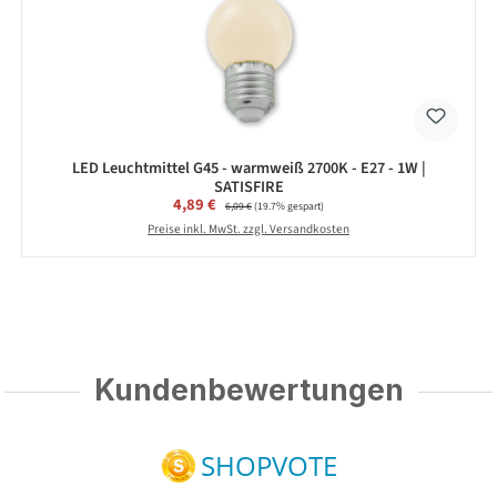
LED Leuchtmittel G45 - warmweiß 2700K - E27 - 1W |
SATISFIRE
Verkaufspreis:
4,89 €
Regulärer Preis:
6,09 €
(19.7% gespart)
Preise inkl. MwSt. zzgl. Versandkosten
Kundenbewertungen